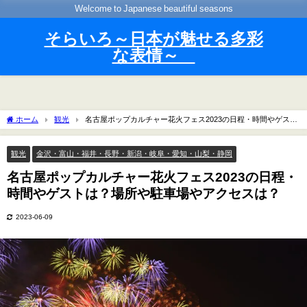
Welcome to Japanese beautiful seasons
そらいろ～日本が魅せる多彩
な表情～
ホーム
観光
名古屋ポップカルチャー花火フェス2023の日程・時間やゲスト
は？場所や駐車場やアクセスは？
観光
金沢・富山・福井・長野・新潟・岐阜・愛知・山梨・静岡
名古屋ポップカルチャー花火フェス2023の日程・
時間やゲストは？場所や駐車場やアクセスは？
2023-06-09