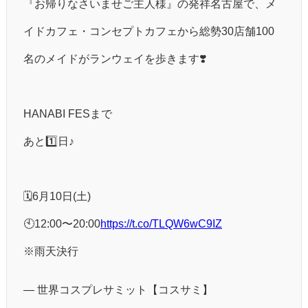
『お帰りなさいませご主人様』の発祥名古屋で、メ
イドカフェ・コンセプトカフェから総勢30店舗100
名のメイドがランウェイを歩きます❣️
HANABI FESまで
あと︎1️⃣日♪
🗓6月10日(土)
🕙12:00〜20:00
https://t.co/TLQW6wC9IZ
※雨天決行
— 世界コスプレサミット【コスサミ】