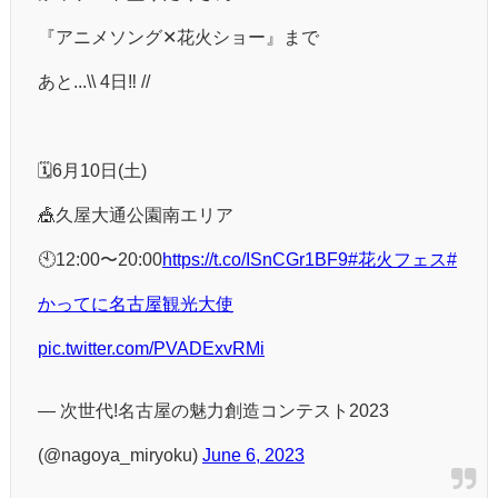
『アニメソング✕花火ショー』まで
あと...\\ 4日‼️ //
🗓6月10日(土)
🎪久屋大通公園南エリア
🕙12:00〜20:00
https://t.co/ISnCGr1BF9
#花火フェス
#
かってに名古屋観光大使
pic.twitter.com/PVADExvRMi
— 次世代!名古屋の魅力創造コンテスト2023
(@nagoya_miryoku)
June 6, 2023