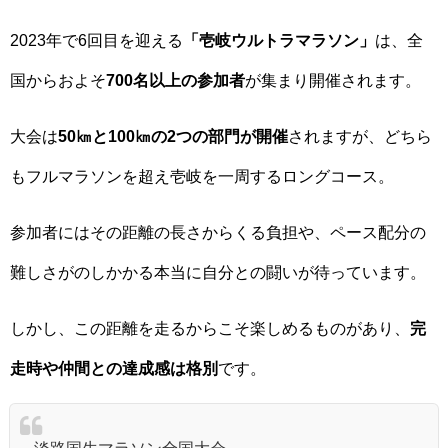
2023年で6回目を迎える
「壱岐ウルトラマラソン」
は、全
国からおよそ
700名以上の参加者
が集まり開催されます。
大会は
50㎞と100㎞の2つの部門が開催
されますが、どちら
もフルマラソンを超え壱岐を一周するロングコース。
参加者にはその距離の長さからくる負担や、ペース配分の
難しさがのしかかる本当に自分との闘いが待っています。
しかし、この距離を走るからこそ楽しめるものがあり、
完
走時や仲間との達成感は格別
です。
淡路国生マラソン全国大会