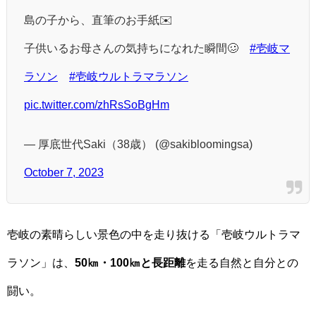
島の子から、直筆のお手紙✉️
子供いるお母さんの気持ちになれた瞬間🥴
#壱岐マ
ラソン
#壱岐ウルトラマラソン
pic.twitter.com/zhRsSoBgHm
— 厚底世代Saki（38歳） (@sakibloomingsa)
October 7, 2023
壱岐の素晴らしい景色の中を走り抜ける「壱岐ウルトラマ
ラソン」は、
50㎞・100㎞と長距離
を走る自然と自分との
闘い。