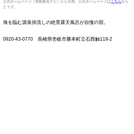
公式ホームページ（壱岐観光ナビ）から引用。公式ホームページは
こちら
から
どうぞ。
海を臨む源泉掛流しの絶景露天風呂が自慢の宿。
0920-43-0770 長崎県壱岐市勝本町立石西触119-2