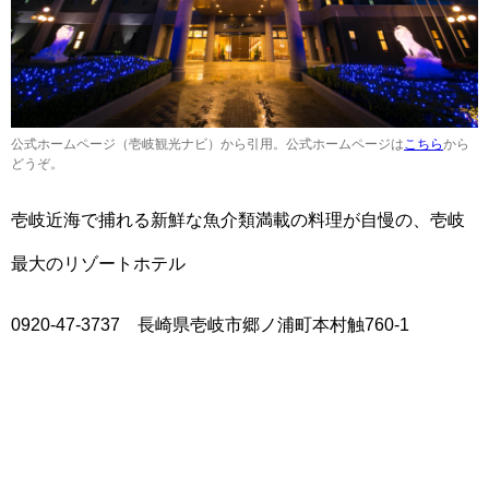
公式ホームページ（壱岐観光ナビ）から引用。公式ホームページは
こちら
から
どうぞ。
壱岐近海で捕れる新鮮な魚介類満載の料理が自慢の、壱岐
最大のリゾートホテル
0920-47-3737 長崎県壱岐市郷ノ浦町本村触760-1