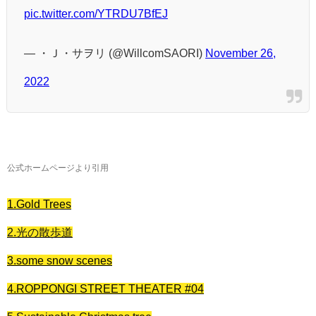
pic.twitter.com/YTRDU7BfEJ
— ・Ｊ・サヲリ (@WillcomSAORI)
November 26,
2022
公式ホームページより引用
1.Gold Trees
2.光の散歩道
3.some snow scenes
4.ROPPONGI STREET THEATER #04