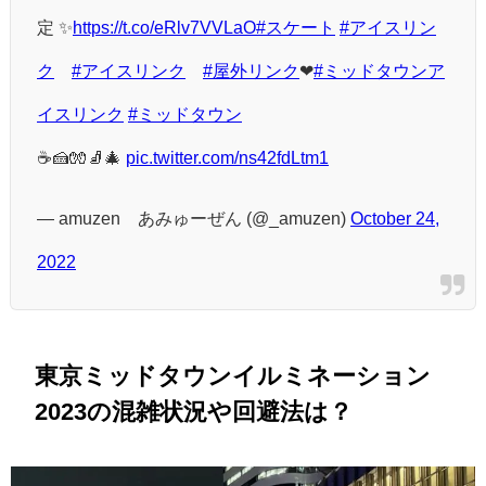
定 ✨
https://t.co/eRlv7VVLaO
#スケート
#アイスリン
ク
#アイスリンク
#屋外リンク
❤
#ミッドタウンア
イスリンク
#ミッドタウン
☕🍰🧤🧦🎄
pic.twitter.com/ns42fdLtm1
— amuzen あみゅーぜん (@_amuzen)
October 24,
2022
東京ミッドタウンイルミネーション
2023の混雑状況や回避法は？