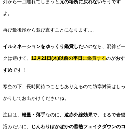
列から一旦離れてしまうと
元の場所に戻れない
そうです
よ。
再び最後尾から並び直すことになります…。
イルミネーションをゆっくり鑑賞したい
のなら、混雑ピー
クは避けて、
12月21日(木)以前の平日
に鑑賞する
のが
おす
すめ
です！
寒空の下、長時間待つこともありえるので防寒対策はしっ
かりしてお出かけくださいね。
注目は、
軽量・薄手
なのに、
遠赤外線効果
で、まるで岩盤
浴みたいに、
じんわりぽかぽかの蓄熱フェイクダウンのコ