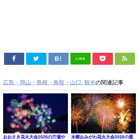
LINE
広島・岡山・島根・鳥取・山口
,
観光
の関連記事
おおさき花火大会2026の穴場や
水郷おみがわ花火大会2026の屋