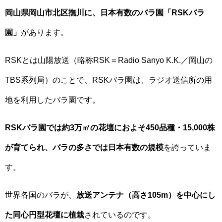
岡山県岡山市北区撫川に、日本有数のバラ園「RSKバラ
園」
があります。
RSKとは山陽放送（略称RSK＝Radio Sanyo K.K.／岡山の
TBS系列局）のことで、RSKバラ園は、ラジオ送信所の用
地を利用したバラ園です。
RSKバラ園では約3万㎡の花壇におよそ450品種・15,000株
が育てられ、バラの多さでは日本有数の規模
を誇っていま
す。
世界各国のバラが、
放送アンテナ（高さ105m）を中心にし
た同心円型花壇に植栽
されているのです。