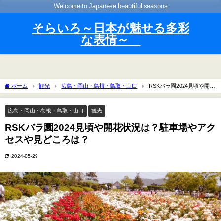
Welcome to Japanese beautiful seasons
そらいろ～日本が魅せる多彩
な表情～
ホーム
観光
広島・岡山・島根・鳥取・山口
RSKバラ園2024見頃や開花
状況は？駐車場やアクセスや見どころは？
広島・岡山・島根・鳥取・山口
観光
RSKバラ園2024見頃や開花状況は？駐車場やアク
セスや見どころは？
2024-05-29