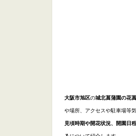
大阪市旭区
の
城北菖蒲園の花
や場所、アクセスや駐車場等
見頃時期や開花状況、開園日
ろ
について紹介します。