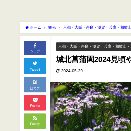
ホーム
観光
京都・大阪・奈良・滋賀・兵庫・和歌
京都・大阪・奈良・滋賀・兵庫・和歌山・
シェア
城北菖蒲園2024見
Tweet
2024-05-29
B!
はてブ
Pocket
Feedly