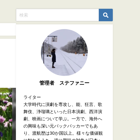
管理者 ステファニー
ライター
大学時代に演劇を専攻し、能、狂言、歌
舞伎、浄瑠璃といった日本演劇、西洋演
劇、映画について学ぶ。一方で、海外へ
の興味も深い元バックパッカーでもあ
り、渡航歴は30か国以上。様々な価値観