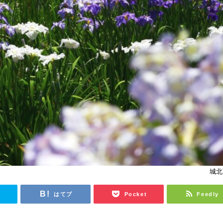
城北
r
はてブ
Pocket
Feedly