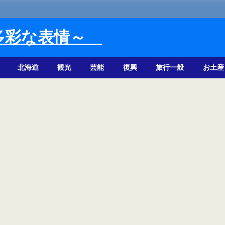
多彩な表情～
北海道
観光
芸能
復興
旅行一般
お土産