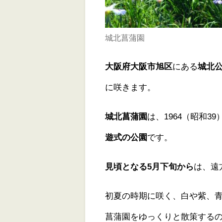
城北菖蒲園
大阪府大阪市旭区
にある
城北
に咲きます。
城北菖蒲園
は、1964（昭和3
遊式の公園
です。
見頃となる5月下旬から
は、遠
初夏の時期に咲く、白や紫、
菖蒲園をゆっくりと散策する