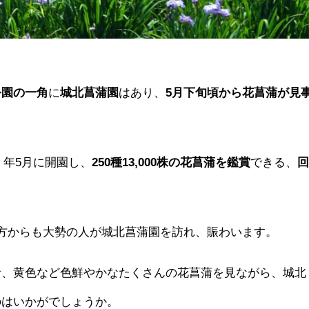
公園の一角
に
城北菖蒲園
はあり、
5月下旬頃から花菖蒲が見
9）年5月に開園し、
250種13,000株の花菖蒲を鑑賞
できる、
方からも大勢の人が城北菖蒲園を訪れ、賑わいます。
青、黄色など色鮮やかなたくさんの花菖蒲を見ながら、城北
のはいかがでしょうか。