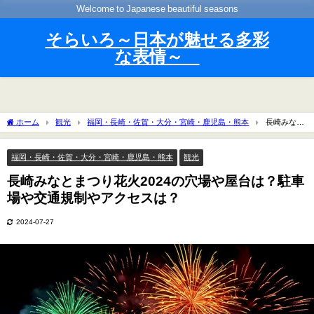
Welcome to Japanese beautiful seasons
そらいろ～日本が魅せる多彩
な表情～
ホーム
観光
福岡・長崎・佐賀・大分・宮崎・鹿児島・熊本
長崎みなと
まつり花火2024の穴場や屋台は？駐車場や交通規制やアクセスは？
福岡・長崎・佐賀・大分・宮崎・鹿児島・熊本
観光
長崎みなとまつり花火2024の穴場や屋台は？駐車
場や交通規制やアクセスは？
2024-07-27