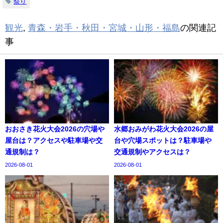
祭り
観光
,
青森・岩手・秋田・宮城・山形・福島
の関連記
事
おおさき花火大会2026の穴場や
水郷おみがわ花火大会2026の屋
屋台は？アクセスや駐車場や交
台や穴場スポットは？駐車場や
通規制は？
交通規制やアクセスは？
2026-08-01
2026-08-01