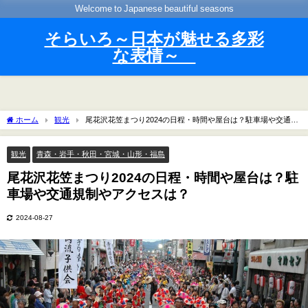
Welcome to Japanese beautiful seasons
そらいろ～日本が魅せる多彩
な表情～
ホーム
観光
尾花沢花笠まつり2024の日程・時間や屋台は？駐車場や交通規
制やアクセスは？
観光
青森・岩手・秋田・宮城・山形・福島
尾花沢花笠まつり2024の日程・時間や屋台は？駐
車場や交通規制やアクセスは？
2024-08-27