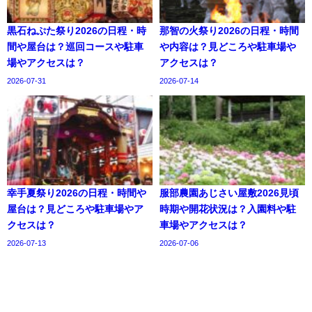
黒石ねぷた祭り2026の日程・時
那智の火祭り2026の日程・時間
間や屋台は？巡回コースや駐車
や内容は？見どころや駐車場や
場やアクセスは？
アクセスは？
2026-07-31
2026-07-14
幸手夏祭り2026の日程・時間や
服部農園あじさい屋敷2026見頃
屋台は？見どころや駐車場やア
時期や開花状況は？入園料や駐
クセスは？
車場やアクセスは？
2026-07-13
2026-07-06