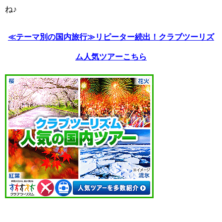
ね♪
≪テーマ別の国内旅行≫リピーター続出！クラブツーリズ
ム人気ツアーこちら