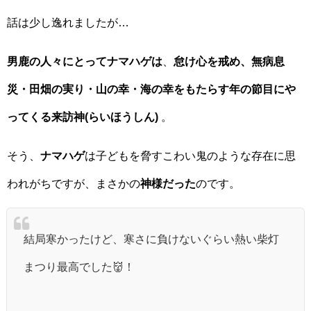
話は少し逸れましたが…
男鹿の人々にとってナマハゲは
、
怠け心を戒め、無病息
災・田畑の実り・山の幸・海の幸をもたらす年の節目にや
ってくる来訪神(らいほうしん)
。
そう、
ナマハゲ
は子どもを脅すこわい鬼のような存在に思
われがちですが、まさかの
神様だった
のです。
結局寒かったけど、寒さに負けないぐらい熱い柴灯
まつり最高でした👹！