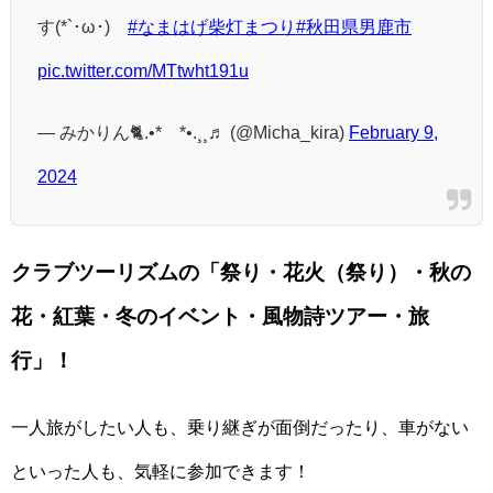
す(*`･ω･)ゞ
#なまはげ柴灯まつり
#秋田県男鹿市
pic.twitter.com/MTtwht191u
— みかりん🐈.•*¨*•.¸¸♬ (@Micha_kira)
February 9,
2024
クラブツーリズムの「祭り・花火（祭り）・秋の
花・紅葉・冬のイベント・風物詩ツアー・旅
行」！
一人旅がしたい人も、乗り継ぎが面倒だったり、車がない
といった人も、気軽に参加できます！