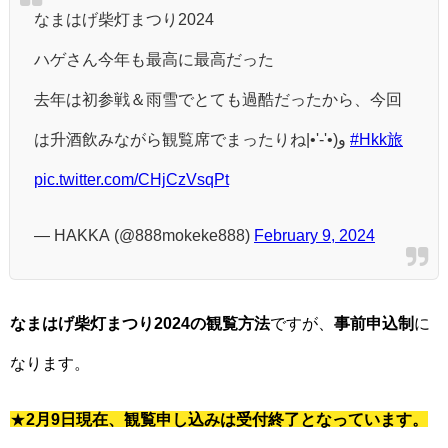
なまはげ柴灯まつり2024
ハゲさん今年も最高に最高だった
去年は初参戦＆雨雪でとても過酷だったから、今回
は升酒飲みながら観覧席でまったりね|•'-'•)و
#Hkk旅
pic.twitter.com/CHjCzVsqPt
— HAKKA (@888mokeke888)
February 9, 2024
なまはげ柴灯まつり2024の観覧方法
ですが、
事前申込制
に
なります。
★
2月9日現在、観覧
申し込みは
受付終了となっています。