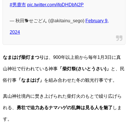
#男鹿市
pic.twitter.com/ifqDHDbN2P
— 秋田🐕せごどん (@akitainu_sego)
February 9,
2024
なまはげ柴灯まつり
は、900年以上前から毎年1月3日に真
山神社で行われている神事
「柴灯祭(さいとうさい)」
と、民
俗行事
「なまはげ」
を組み合わせた冬の観光行事です。
真山神社境内に焚き上げられた柴灯火のもとで繰り広げら
れる、
勇壮で迫力あるナマハゲの乱舞は見る人を魅了
しま
す。