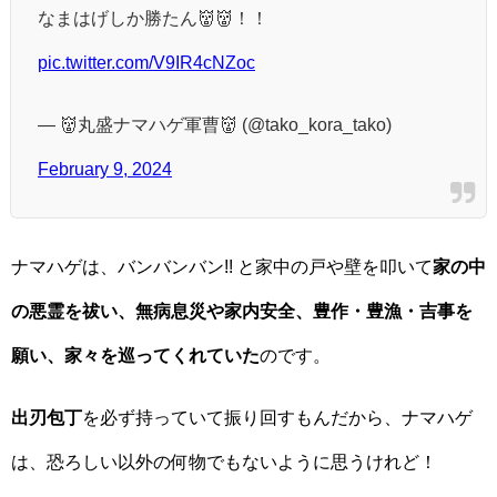
なまはげしか勝たん👹👹！！
pic.twitter.com/V9IR4cNZoc
— 👹丸盛ナマハゲ軍曹👹 (@tako_kora_tako)
February 9, 2024
ナマハゲは、バンバンバン!! と家中の戸や壁を叩いて
家の中
の悪霊を祓い、無病息災や家内安全、豊作・豊漁・吉事を
願い、家々を巡ってくれていた
のです。
出刃包丁
を必ず持っていて振り回すもんだから、ナマハゲ
は、恐ろしい以外の何物でもないように思うけれど！