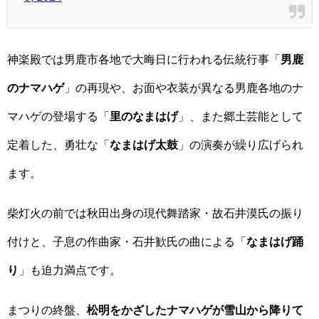
神楽殿では男鹿市各地で大晦日に行われる伝統行事「
男鹿
のナマハゲ
」の再現や、お面や衣装が異なる男鹿各地のナ
マハゲの登場する「
里のなまはげ
」、また郷土芸能として
定着した、勇壮な「
なまはげ太鼓
」の演奏が繰り広げられ
ます。
柴灯火の前では秋田出身の現代舞踏家・故石井漠氏の振り
付けと、子息の作曲家・石井歓氏の曲による「
なまはげ踊
り
」も迫力満点です。
まつりの終盤、
松明をかざしたナマハゲが雪山から降りて