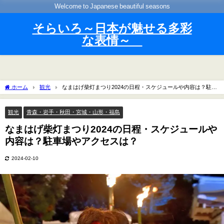
Welcome to Japanese beautiful seasons
そらいろ～日本が魅せる多彩
な表情～
ホーム
観光
なまはげ柴灯まつり2024の日程・スケジュールや内容は？駐車
場やアクセスは？
観光
青森・岩手・秋田・宮城・山形・福島
なまはげ柴灯まつり2024の日程・スケジュールや
内容は？駐車場やアクセスは？
2024-02-10