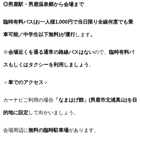
◎男鹿駅・男鹿温泉郷から会場まで
臨時有料バス(お一人様1,000円で当日限り全線何度でも乗
車可能／中学生以下無料)が運行
します
。
※
会場近くを通る通常の路線バスはない
ので、
臨時有料バ
スもしくはタクシーを利用しましょう
。
＜
車でのアクセス
＞
カーナビご利用の場合
「なまはげ館」(男鹿市北浦真山)を目
的地に設定
して向かいましょう。
会場周辺に
無料の臨時駐車場
があります。