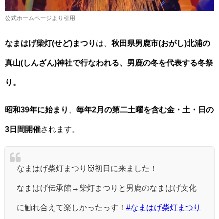
公式ホームページより引用
なまはげ柴灯(せど)まつり
は、
秋田県男鹿市(おがし)北浦の
真山(しんざん)神社で行なわれる、男鹿の冬を代表する冬祭
り。
昭和39年に始まり
、
毎年2月の第二土曜を含む金・土・日の
3日間開催
されます。
なまはげ柴灯まつり👹初日に来ました！
なまはげ伝承館→柴灯まつりと男鹿のなまはげ文化
に触れ合えて楽しかったっす！
#なまはげ柴灯まつり