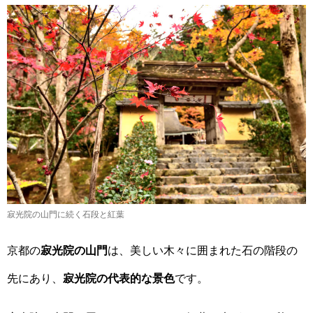
寂光院の山門に続く石段と紅葉
京都の
寂光院の山門
は、美しい木々に囲まれた石の階段の
先にあり、
寂光院の代表的な景色
です。