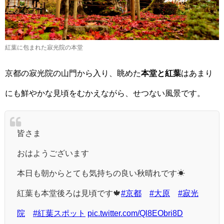
紅葉に包まれた寂光院の本堂
京都の寂光院の山門から入り、眺めた
本堂と紅葉
はあまり
にも鮮やかな見頃をむかえながら、せつない風景です。
皆さま
おはようございます
本日も朝からとても気持ちの良い秋晴れです☀
紅葉も本堂後ろは見頃です🍁
#京都
#大原
#寂光
院
#紅葉スポット
pic.twitter.com/Ql8EObri8D