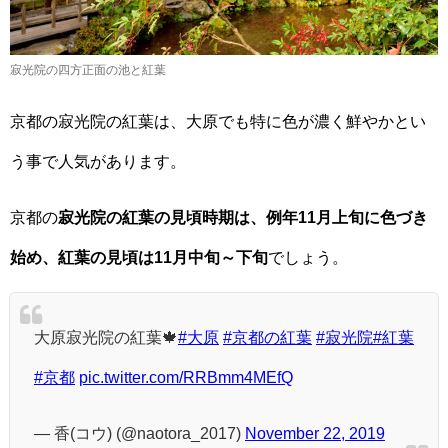
寂光院の四方正面の池と紅葉
京都の寂光院の紅葉は、大原でも特に色が濃く鮮やかとい
う事で人気があります。
京都の
寂光院の紅葉の見頃時期は、例年11月上旬に色づき
始め、紅葉の見頃は11月中旬～下旬
でしょう。
大原寂光院の紅葉🍁
#大原
#京都の紅葉
#寂光院
#紅葉
#京都
pic.twitter.com/RRBmm4MEfQ
— 香(コウ) (@naotora_2017)
November 22, 2019