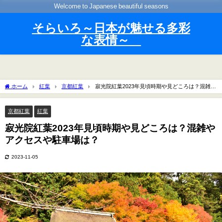
Welcome to Japanese beautiful seasons
そらいろ～日本が魅せる多彩
な表情～
ホーム
紅葉
京都紅葉
寂光院紅葉2023年見頃時期や見どころは？混雑や
アクセスや駐車場は？
京都紅葉
紅葉
寂光院紅葉2023年見頃時期や見どころは？混雑や
アクセスや駐車場は？
2023-11-05