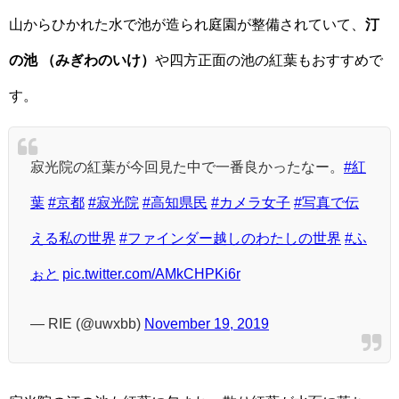
山からひかれた水で池が造られ庭園が整備されていて、
汀
の池 （みぎわのいけ）
や四方正面の池の紅葉もおすすめで
す。
寂光院の紅葉が今回見た中で一番良かったなー。
#紅
葉
#京都
#寂光院
#高知県民
#カメラ女子
#写真で伝
える私の世界
#ファインダー越しのわたしの世界
#ふ
ぉと
pic.twitter.com/AMkCHPKi6r
— RIE (@uwxbb)
November 19, 2019