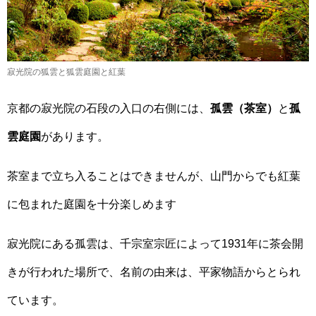
寂光院の狐雲と狐雲庭園と紅葉
京都の寂光院の石段の入口の右側には、
孤雲（茶室）
と
孤
雲庭園
があります。
茶室まで立ち入ることはできませんが、山門からでも紅葉
に包まれた庭園を十分楽しめます
寂光院にある孤雲は、千宗室宗匠によって1931年に茶会開
きが行われた場所で、名前の由来は、平家物語からとられ
ています。