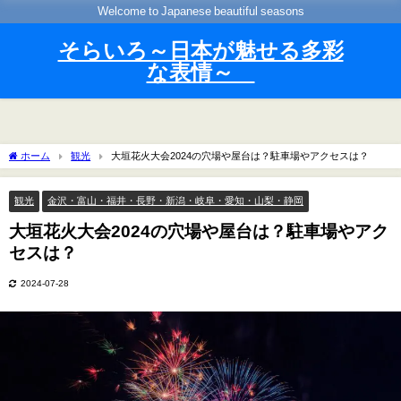
Welcome to Japanese beautiful seasons
そらいろ～日本が魅せる多彩
な表情～
ホーム
観光
大垣花火大会2024の穴場や屋台は？駐車場やアクセスは？
観光
金沢・富山・福井・長野・新潟・岐阜・愛知・山梨・静岡
大垣花火大会2024の穴場や屋台は？駐車場やアク
セスは？
2024-07-28