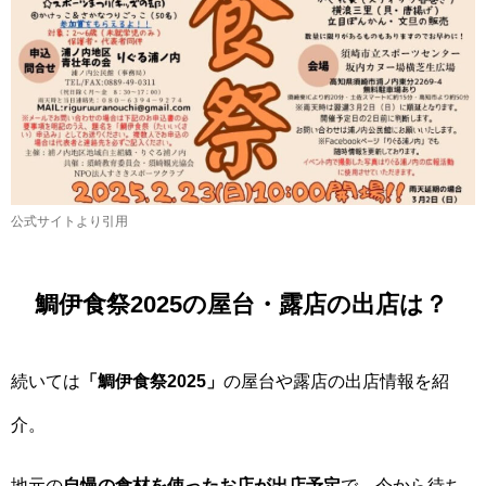
公式サイトより引用
鯛伊食祭2025の屋台・露店の出店は？
続いては
「鯛伊食祭2025」
の屋台や露店の出店情報を紹
介。
地元の
自慢の食材を使ったお店が出店予定
で、今から待ち