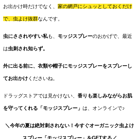
お出かけ時だけでなく、
家の網戸にシュッとしておくだけ
で、虫よけ抜群
なんです。
虫にさされやすい私
も、
モッジスプレー
のおかげで、最近
は
虫刺され知らず。
外に出る前に、衣類や帽子に
モッジスプレー
をスプレーし
てお出かけ
くださいね。
ドラッグストアでは見かけない、
香りも楽しみながらお肌
を守ってくれる「
モッジスプレー
」
は、オンラインで♪
＼今年の夏は絶対刺されない！今すぐオーガニック虫よけ
スプレー「
モッジスプレー
」をGETする／