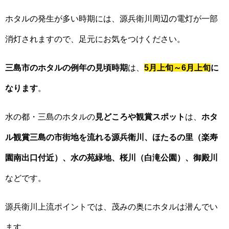
ホタルの発生が多い時期には、源兵衛川周辺の電灯が一部
消灯されますので、足元にお気をつけください。
三島市のホタルの例年の見頃時期
は、
5月上旬～6月上旬
に
なります
。
水の都・三島のホタルの
見どころや観賞スポット
は、
ホタ
ル観賞三島の市街地を流れる源兵衛川、ほたるの里（楽寿
園南出口付近）、水の苑緑地、桜川（白滝公園）、御殿川
などです。
源兵衛川上流ポイントでは、茂みの奥にホタルは潜んでい
ます。