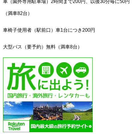
車（園外専用駐車場）2時間まで200円、以後30分毎に50円
（満車82台）
車椅子使用者（駅前口）車1台につき200円
大型バス（要予約）無料（満車8台）