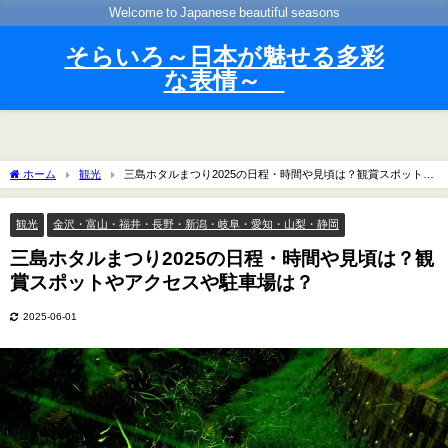
Welcome to Japanese beautiful seasons
そらいろ～日本が魅せる多彩
な表情～
ホーム
観光
三島ホタルまつり2025の日程・時間や見頃は？観賞スポットや
アクセスや駐車場は？
観光
金沢・富山・福井・長野・新潟・岐阜・愛知・山梨・静岡
三島ホタルまつり2025の日程・時間や見頃は？観
賞スポットやアクセスや駐車場は？
2025-06-01