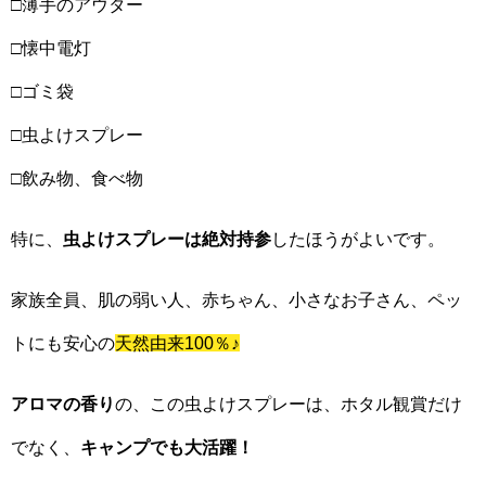
□薄手のアウター
□懐中電灯
□ゴミ袋
□虫よけスプレー
□飲み物、食べ物
特に、
虫よけスプレーは絶対持参
したほうがよいです。
家族全員、肌の弱い人、赤ちゃん、小さなお子さん、ペッ
トにも安心の
天然由来100％♪
アロマの香り
の、この虫よけスプレーは、ホタル観賞だけ
でなく、
キャンプでも大活躍！