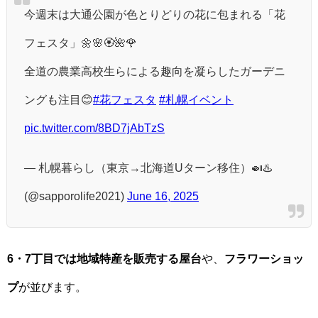
今週末は大通公園が色とりどりの花に包まれる「花
フェスタ」🌼🌸🏵️🌺🌹
全道の農業高校生らによる趣向を凝らしたガーデニ
ングも注目😊
#花フェスタ
#札幌イベント
pic.twitter.com/8BD7jAbTzS
— 札幌暮らし（東京→北海道Uターン移住）🍛♨️
(@sapporolife2021)
June 16, 2025
6・7丁目では地域特産を販売する屋台
や、
フラワーショッ
プ
が並びます。