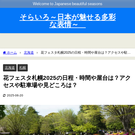
Welcome to Japanese beautiful seasons
そらいろ～日本が魅せる多彩
な表情～
ホーム
北海道
花フェスタ札幌2025の日程・時間や屋台は？アクセスや駐車
場や見どころは？
北海道
札幌
花フェスタ札幌2025の日程・時間や屋台は？アク
セスや駐車場や見どころは？
2025-06-20