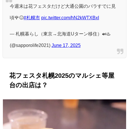
今週末は花フェスタだけど大通公園のバラすでに見
頃🌹😊
#札幌市
pic.twitter.com/hN2kWTXBxI
— 札幌暮らし（東京→北海道Uターン移住）🍛♨️
(@sapporolife2021)
June 17, 2025
花フェスタ札幌2025のマルシェ等屋
台の出店は？