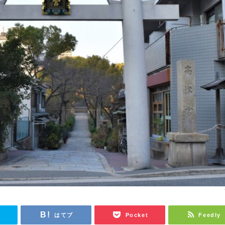
r
はてブ
Pocket
Feedly