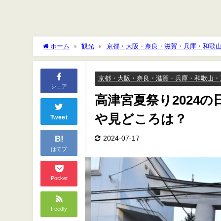
ホーム
観光
京都・大阪・奈良・滋賀・兵庫・和歌
ろは？
京都・大阪・奈良・滋賀・兵庫・和歌山・
シェア
高津宮夏祭り2024
や見どころは？
Tweet
B!
2024-07-17
はてブ
Pocket
Feedly