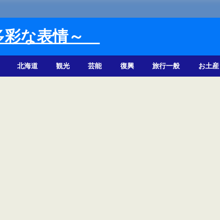
多彩な表情～
北海道
観光
芸能
復興
旅行一般
お土産