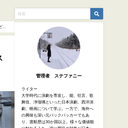
どこ
ス
管理者 ステファニー
ライター
大学時代に演劇を専攻し、能、狂言、歌
舞伎、浄瑠璃といった日本演劇、西洋演
劇、映画について学ぶ。一方で、海外へ
の興味も深い元バックパッカーでもあ
り、渡航歴は30か国以上。様々な価値観