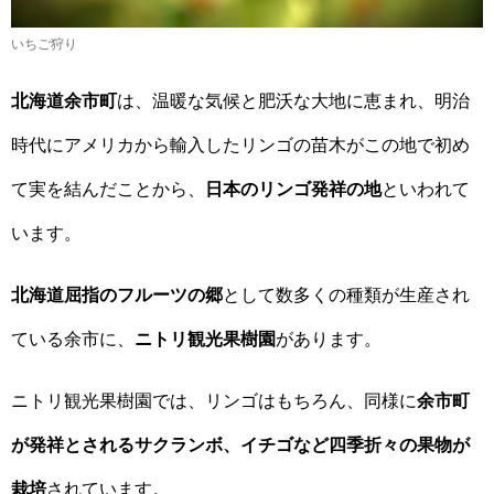
いちご狩り
北海道余市町
は、温暖な気候と肥沃な大地に恵まれ、明治
時代にアメリカから輸入したリンゴの苗木がこの地で初め
て実を結んだことから、
日本のリンゴ発祥の地
といわれて
います。
北海道屈指のフルーツの郷
として数多くの種類が生産され
ている余市に、
ニトリ観光果樹園
があります。
ニトリ観光果樹園では、リンゴはもちろん、同様に
余市町
が発祥とされるサクランボ、イチゴなど四季折々の果物が
栽培
されています。