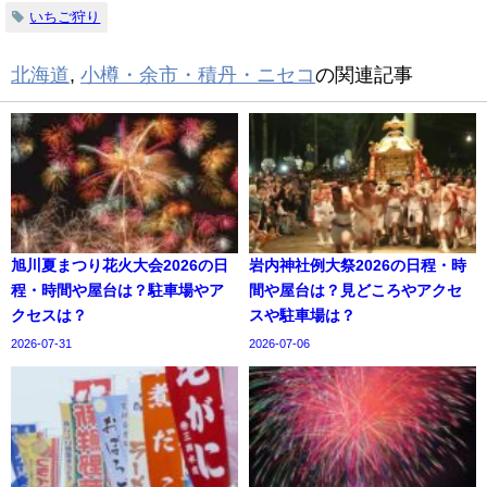
いちご狩り
北海道
,
小樽・余市・積丹・ニセコ
の関連記事
旭川夏まつり花火大会2026の日
岩内神社例大祭2026の日程・時
程・時間や屋台は？駐車場やア
間や屋台は？見どころやアクセ
クセスは？
スや駐車場は？
2026-07-31
2026-07-06