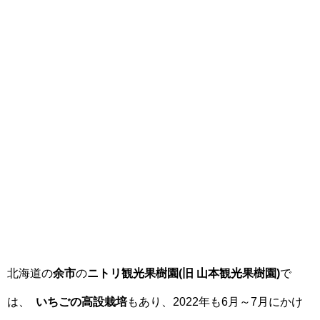
北海道の
余市
の
ニトリ観光果樹園(旧 山本観光果樹園)
で
は、
いちごの高設栽培
もあり、2022年も6月～7月にかけ