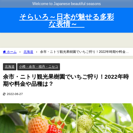
Welcome to Japanese beautiful seasons
そらいろ～日本が魅せる多彩
な表情～
ホーム
北海道
余市・ニトリ観光果樹園でいちご狩り！2022年時期や料金や
品種は？
北海道
小樽・余市・積丹・ニセコ
余市・ニトリ観光果樹園でいちご狩り！2022年時
期や料金や品種は？
2022-06-27