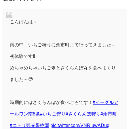
こんばんは～
雨の中…いちご狩りに余市町まで行ってきました～
初体験です‼️
めちゃめちゃいちご🍓とさくらんぼ🍒を食べまくり
ました～😍
時期的にはさくらんぼが食べごろです！
#イーグルア
ールワン南8条
#いちご狩り
#さくらんぼ狩り
#余市町
#ニトリ観光果樹園
pic.twitter.com/VNRIuwADuq