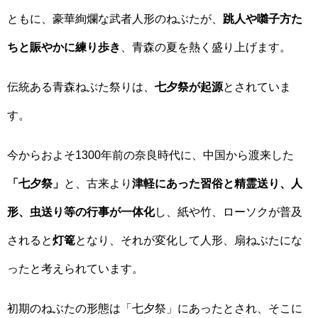
ともに、豪華絢爛な武者人形のねぶたが、
跳人や囃子方た
ちと賑やかに練り歩き
、青森の夏を熱く盛り上げます。
伝統ある青森ねぶた祭りは、
七夕祭が起源
とされていま
す。
今からおよそ1300年前の奈良時代に、中国から渡来した
「七夕祭」
と、古来より
津軽にあった習俗と精霊送り、人
形、虫送り等の行事が一体化
し、紙や竹、ローソクが普及
されると
灯篭
となり、それが変化して人形、扇ねぶたにな
ったと考えられています。
初期のねぶたの形態は「七夕祭」にあったとされ、そこに