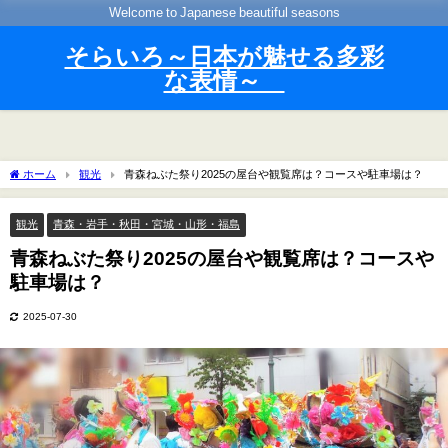
Welcome to Japanese beautiful seasons
そらいろ～日本が魅せる多彩
な表情～
ホーム
観光
青森ねぶた祭り2025の屋台や観覧席は？コースや駐車場は？
観光
青森・岩手・秋田・宮城・山形・福島
青森ねぶた祭り2025の屋台や観覧席は？コースや
駐車場は？
2025-07-30