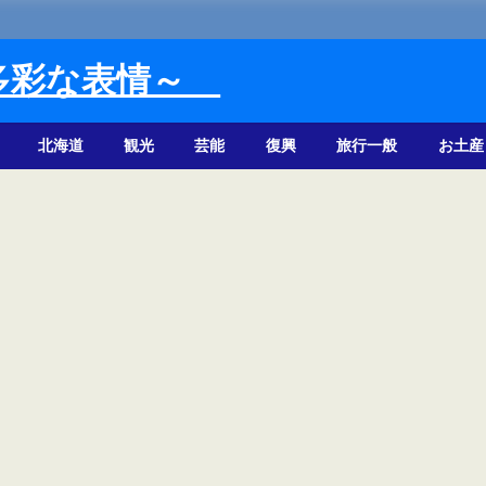
多彩な表情～
北海道
観光
芸能
復興
旅行一般
お土産