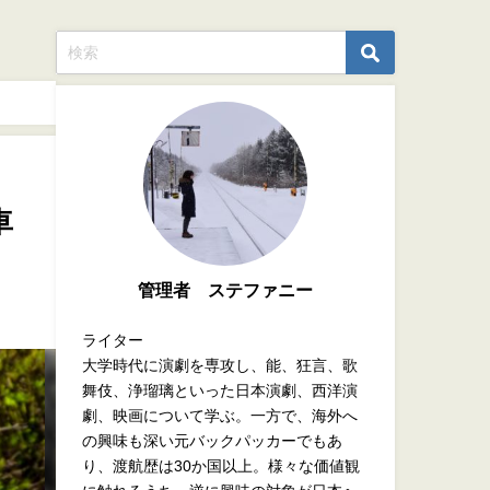
車
管理者 ステファニー
ライター
大学時代に演劇を専攻し、能、狂言、歌
舞伎、浄瑠璃といった日本演劇、西洋演
劇、映画について学ぶ。一方で、海外へ
の興味も深い元バックパッカーでもあ
り、渡航歴は30か国以上。様々な価値観