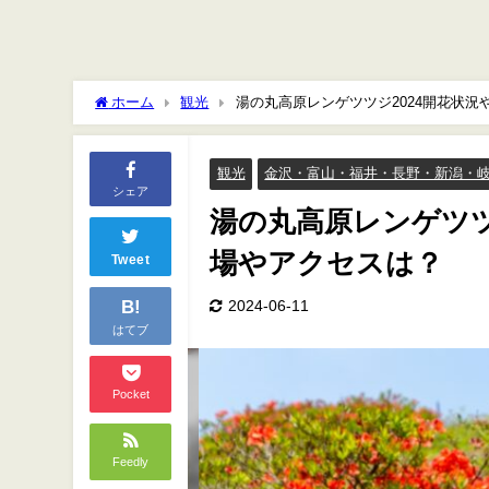
ホーム
観光
湯の丸高原レンゲツツジ2024開花状
観光
金沢・富山・福井・長野・新潟・
シェア
湯の丸高原レンゲツツ
場やアクセスは？
Tweet
B!
2024-06-11
はてブ
Pocket
Feedly