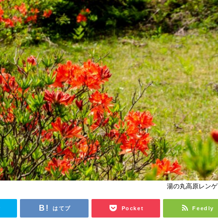
湯の丸高原レンゲ
r
はてブ
Pocket
Feedly