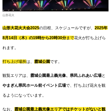
山形花火
山形大花火大会2025
の日程、スケジュールですが、
2025年
8月14日（木）の19時から20時30分
まで
花火が打ち上げら
れます。
打ち上げ場所
は、
霞城公園
です。
観覧エリアは、
霞城公園最上義光像、県民ふれあい広場
と
やまぎん県民ホール前イベント広場
で、打ち上げ花火を観
るようになっています。
なお、
霞城公園最上義光像エリアでは
チケットがないと観