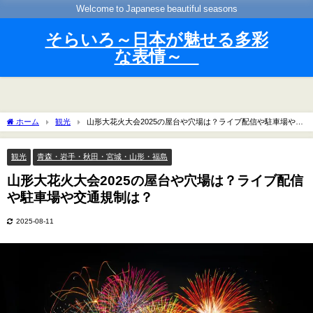
Welcome to Japanese beautiful seasons
そらいろ～日本が魅せる多彩
な表情～
ホーム
観光
山形大花火大会2025の屋台や穴場は？ライブ配信や駐車場や交
通規制は？
観光
青森・岩手・秋田・宮城・山形・福島
山形大花火大会2025の屋台や穴場は？ライブ配信
や駐車場や交通規制は？
2025-08-11