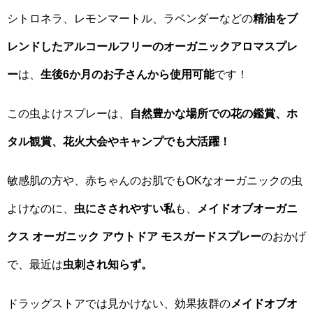
シトロネラ、レモンマートル、ラベンダーなどの
精油をブ
レンドしたアルコールフリーのオーガニックアロマスプレ
ー
は、
生後6か月のお子さんから使用可能
です！
この虫よけスプレーは、
自然豊かな場所での花の鑑賞、ホ
タル観賞、花火大会やキャンプでも大活躍！
敏感肌の方や、赤ちゃんのお肌でもOKなオーガニックの虫
よけなのに、
虫にさされやすい私
も、
メイドオブオーガニ
クス オーガニック アウトドア モスガードスプレー
のおかげ
で、最近は
虫刺され知らず。
ドラッグストアでは見かけない、効果抜群の
メイドオブオ