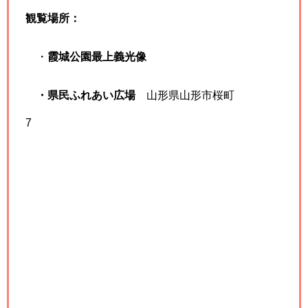
観覧場所：
・
霞城公園最上義光像
・県民ふれあい広場
山形県山形市桜町
7