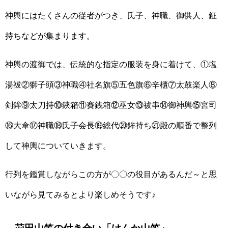
神輿にはたくさんの従者がつき、氏子、神職、御供人、鉦
持ちなどが集まります。
神輿の渡御では、伝統的な指定の服装を身に着けて、①塩
湯祓②獅子頭③神職④社名旗⑤五色旗⑥辛櫃⑦太鼓楽人⑧
剣鉾⑨太刀持⑩鋏箱⑪賽銭箱⑫巫女⑬祓串⑭御神輿⑮宮司
⑯大傘⑰神職⑱氏子会長⑲総代⑳鉾持ち㉑殿の順番で整列
して神輿についていきます。
行列を鑑賞しながらこの方が〇〇の役目があるんだ～と思
いながら見てみるとより楽しめそうです♪