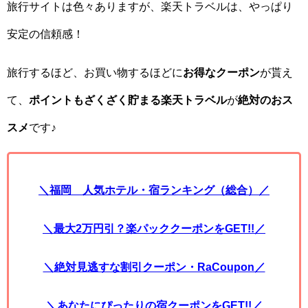
旅行サイトは色々ありますが、楽天トラベルは、やっぱり
安定の信頼感！
旅行するほど、お買い物するほどに
お得なクーポン
が貰え
て、
ポイントもざくざく貯まる楽天トラベル
が
絶対のおス
スメ
です♪
＼福岡 人気ホテル・宿ランキング（総合）／
＼最大2万円引？楽パッククーポンをGET!!／
＼絶対見逃すな割引クーポン・RaCoupon／
＼あなたにぴったりの宿クーポンをGET!!／