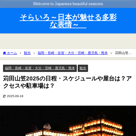
Welcome to Japanese beautiful seasons
そらいろ～日本が魅せる多彩
な表情～
ホーム
観光
福岡・長崎・佐賀・大分・宮崎・鹿児島・熊本
苅田山笠
2025の日程・スケジュールや屋台は？アクセスや駐車場は？
福岡・長崎・佐賀・大分・宮崎・鹿児島・熊本
観光
苅田山笠2025の日程・スケジュールや屋台は？ア
クセスや駐車場は？
2025-09-19