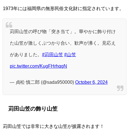
1973年には福岡県の無形民俗文化財に指定されています。
苅田山笠の呼び物「突き当て」。華やかに飾り付け
た山笠が激しくぶつかり合い、歓声が沸く。見応え
がありました。
#苅田山笠
#山笠
pic.twitter.com/KugFHrhqgN
— 貞松 慎二郎 (@sada950000)
October 6, 2024
苅田山笠の飾り山笠
苅田山笠では非常に大きな山笠が披露されます！