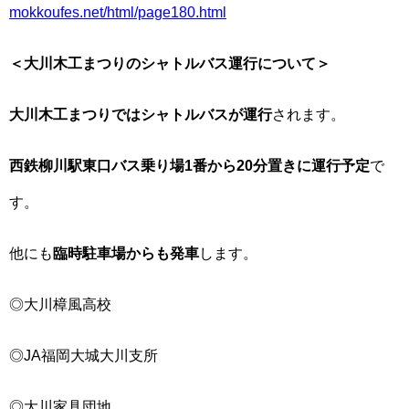
mokkoufes.net/html/page180.html
＜大川木工まつりのシャトルバス運行について＞
大川木工まつりではシャトルバスが運行
されます。
西鉄柳川駅東口バス乗り場1番から20分置きに運行予定
で
す。
他にも
臨時駐車場からも発車
します。
◎大川樟風高校
◎JA福岡大城大川支所
◎大川家具団地