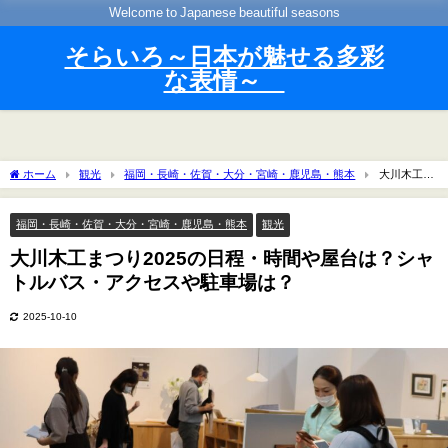
Welcome to Japanese beautiful seasons
そらいろ～日本が魅せる多彩
な表情～
ホーム
観光
福岡・長崎・佐賀・大分・宮崎・鹿児島・熊本
大川木工ま
つり2025の日程・時間や屋台は？シャトルバス・アクセスや駐車場は？
福岡・長崎・佐賀・大分・宮崎・鹿児島・熊本
観光
大川木工まつり2025の日程・時間や屋台は？シャ
トルバス・アクセスや駐車場は？
2025-10-10