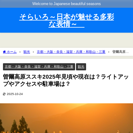
Welcome to Japanese beautiful seasons
そらいろ～日本が魅せる多彩
な表情～
ホーム
観光
京都・大阪・奈良・滋賀・兵庫・和歌山・三重
曽爾高原ス
スキ2025年見頃や現在は？ライトアップやアクセスや駐車場は？
京都・大阪・奈良・滋賀・兵庫・和歌山・三重
観光
曽爾高原ススキ2025年見頃や現在は？ライトアッ
プやアクセスや駐車場は？
2025-10-24