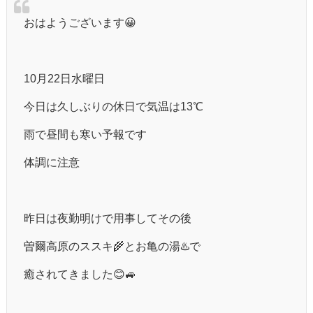
おはようございます😀
10月22日水曜日
今日は久しぶりの休日で気温は13℃
雨で昼間も寒い予報です
体調に注意
昨日は夜勤明けで用事してその後
曽爾高原のススキ🌾とお亀の湯♨️で
癒されてきました😊🚙