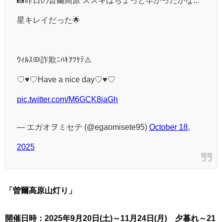
星キレイだった🌟
ｳｨﾙｽ🦠詐欺ﾆﾊｷｦﾂｹﾃ⚠️
♡♥♡Have a nice day♡♥♡
pic.twitter.com/M6GCK8iaGh
— エガオヲミセテ (@egaomisete95)
October 18,
2025
「曽爾高原山灯り」
開催日時：2025年9月20日(土)～11月24日(月) 夕暮れ～21