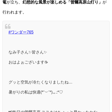
篭
が立ち、
幻想的な風景が楽しめる「曽爾高原山灯り」
が
行われます。
#ワンダー765
なみ子さん✨️皆さん✨
おはよぉございます☕️
グッと空気が冷たくなりましたね…
暑がりの私は快適(*˘︶˘*).｡.:*♡
📸昨日の曽爾高原 ススキはちょっと早かったかな...