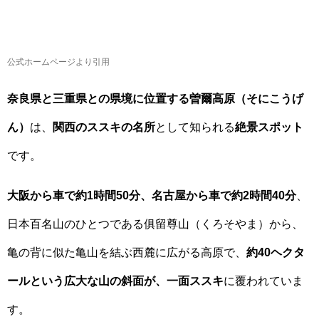
公式ホームページより引用
奈良県と三重県との県境に位置する曽爾高原（そにこうげ
ん）
は、
関西のススキの名所
として知られる
絶景スポット
です。
大阪から車で約1時間50分、名古屋から車で約2時間40分
、
日本百名山のひとつである俱留尊山（くろそやま）から、
亀の背に似た亀山を結ぶ西麓に広がる高原で、
約40ヘクタ
ールという広大な山の斜面が、一面ススキ
に覆われていま
す。