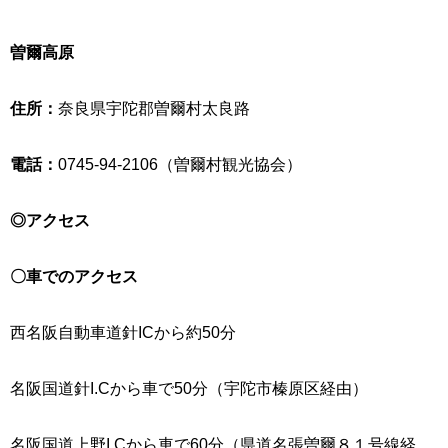
曽爾高原
住所：
奈良県宇陀郡曽爾村太良路
電話：
0745-94-2106（曽爾村観光協会）
◎アクセス
〇車でのアクセス
西名阪自動車道針ICから約50分
名阪国道針I.Cから車で50分（宇陀市榛原区経由）
名阪国道上野I.Cから車で60分（県道名張曽爾８１号線経