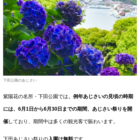
下田公園のあじさい
紫陽花の名所・下田公園では
、例年あじさいの見頃の時期
には、6月1日から6月30日までの期間、あじさい祭りを開
催
しており、期間中は多くの観光客で賑わいます。
下田あじさい祭りの
入園は無料
です。