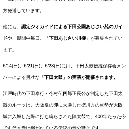
方発送しています。
他にも、
認定ジオガイドによる下田公園あじさい苑のガイ
ド
や、期間中毎日、
「下田あじさい川柳
」が募集されてい
ます。
6/14(日)、6/21(日)、6/28(日)には、下田太鼓伝統保存会メン
バーによる勇壮な「
下田太鼓」の実演が開催されます。
江戸時代の下田奉行・今村伝四郎正長公が制定した下田太
鼓のルーツは、大阪夏の陣に大勝した徳川方の軍勢が大阪
城に入城した際に打ち鳴らされた陣太鼓で、400年たった今
でも代々受け継がれている伝統の音の響きです。