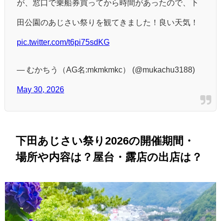
が、窓口で乗船券買ってから時間があったので、下
田公園のあじさい祭りを観てきました！良い天気！
pic.twitter.com/t6pi75sdKG
— むかちう（AG名:mkmkmkc） (@mukachu3188)
May 30, 2026
下田あじさい祭り2026の開催期間・
場所や内容は？屋台・露店の出店は？