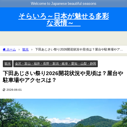
Welcome to Japanese beautiful seasons
そらいろ～日本が魅せる多彩
な表情～
ホーム
観光
下田あじさい祭り2026開花状況や見頃は？屋台や駐車場やアク
セスは？
観光
金沢・富山・福井・長野・新潟・岐阜・愛知・山梨・静岡
下田あじさい祭り2026開花状況や見頃は？屋台や
駐車場やアクセスは？
2026-06-01