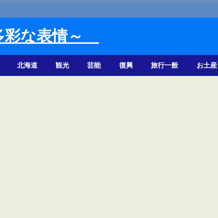
多彩な表情～
北海道
観光
芸能
復興
旅行一般
お土産