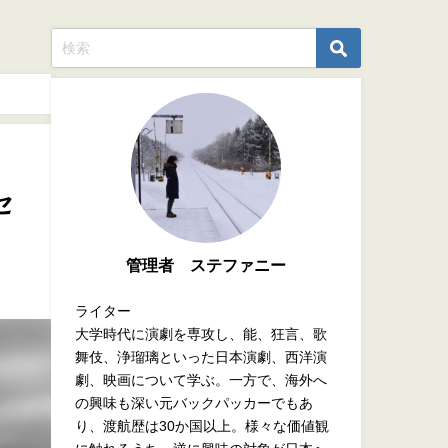
セ
管理者 ステファニー
ライター
大学時代に演劇を専攻し、能、狂言、歌
舞伎、浄瑠璃といった日本演劇、西洋演
劇、映画について学ぶ。一方で、海外へ
の興味も深い元バックパッカーでもあ
り、渡航歴は30か国以上。様々な価値観