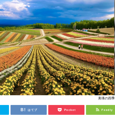
美瑛の四季
r
はてブ
Pocket
Feedly