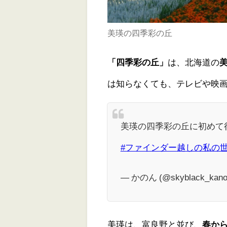
美瑛の四季彩の丘
「四季彩の丘」
は、北海道の
は知らなくても、テレビや映
美瑛の四季彩の丘に初めて行
#ファインダー越しの私の
— かのん (@skyblack_kano
美瑛は、富良野と並び、
春か