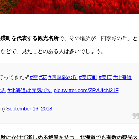
美瑛町を代表する観光名所
で、その場所が「四季彩の丘」と
画などで、見たことのある人は多いでしょう。
ってきた💕
#空
#花
#四季彩の丘
#美瑛町
#美瑛
#北海道
世界
#北海道は元気です
pic.twitter.com/ZFvUIcN21F
n)
September 16, 2018
ら秋にかけて楽しめる絶景
を持つ、
北海道でも有数の観光ス