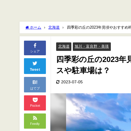
ホーム
北海道
四季彩の丘の2023年見頃やおすす
北海道
旭川・富良野・美瑛
シェア
四季彩の丘の2023
スや駐車場は？
Tweet
B!
2023-07-05
はてブ
Pocket
Feedly