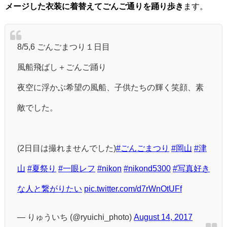
メージした衣装に着替えてごんご通りを踊り歩き
ます。
8/5,6 ごんごまつり１日目
風船飛ばし＋ごんご踊り
夜空に浮かぶ希望の風船、子供たちの輝く笑顔、素
敵でした。
(2日目は撮れませんでした)
#ごんごまつり
#岡山
#津
山
#夏祭り
#一眼レフ
#nikon
#nikond5300
#写真好き
な人と繋がりたい
pic.twitter.com/d7rWnOtUFf
— りゅういち (@ryuichi_photo)
August 14, 2017