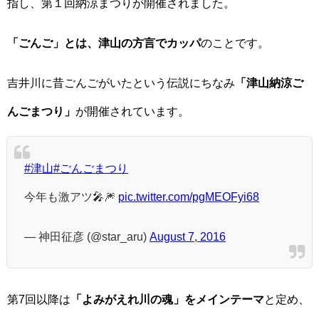
指し、第１回納涼まつりが開催されました。
「ごんご」とは、津山の方言でカッパ
のことです。
吉井川に昔ごんごがいたという伝説にちなみ
「津山納涼ご
んごまつり」
が開催されています。
#津山
#ごんごまつり
今年も激アツ🎤🎆
pic.twitter.com/pgMEOFyi68
— 神田征彦 (@star_aru)
August 7, 2016
第7回以降は
「よみがえれ川の魂」をメインテーマ
と定め、