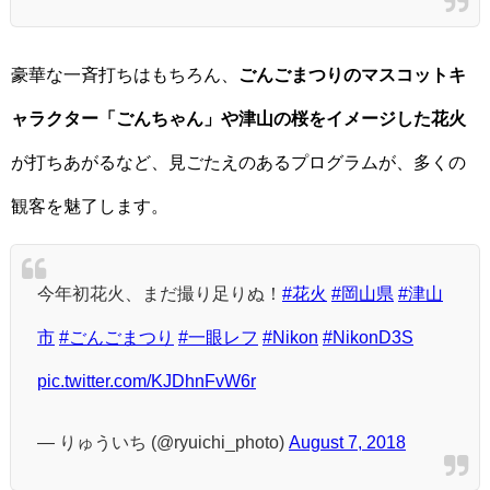
豪華な一斉打ちはもちろん、
ごんごまつりのマスコットキ
ャラクター「ごんちゃん」や津山の桜をイメージした花火
が打ちあがるなど、見ごたえのあるプログラムが、多くの
観客を魅了します。
今年初花火、まだ撮り足りぬ！
#花火
#岡山県
#津山
市
#ごんごまつり
#一眼レフ
#Nikon
#NikonD3S
pic.twitter.com/KJDhnFvW6r
— りゅういち (@ryuichi_photo)
August 7, 2018