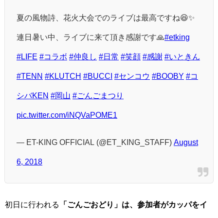
夏の風物詩、花火大会でのライブは最高ですね😆✨
連日暑い中、ライブに来て頂き感謝です🙏
#etking
#LIFE
#コラボ
#仲良し
#日常
#笑顔
#感謝
#いときん
#TENN
#KLUTCH
#BUCCI
#センコウ
#BOOBY
#コ
シバKEN
#岡山
#ごんごまつり
pic.twitter.com/iNQVaPOME1
— ET-KING OFFICIAL (@ET_KING_STAFF)
August
6, 2018
初日に行われる
「ごんごおどり」は、参加者がカッパをイ