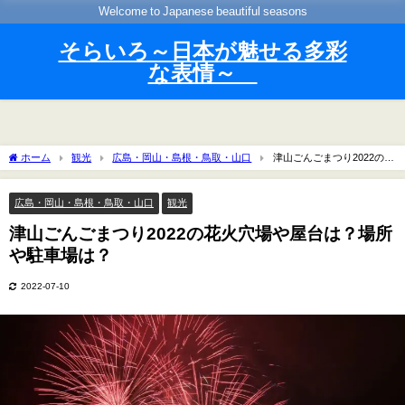
Welcome to Japanese beautiful seasons
そらいろ～日本が魅せる多彩
な表情～
ホーム
観光
広島・岡山・島根・鳥取・山口
津山ごんごまつり2022の花
火穴場や屋台は？場所や駐車場は？
広島・岡山・島根・鳥取・山口
観光
津山ごんごまつり2022の花火穴場や屋台は？場所
や駐車場は？
2022-07-10