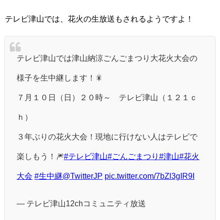
テレビ津山では、花火の生放送もされるようですよ！
テレビ津山では津山納涼ごんごまつり大花火大会の
様子を生中継します！🎇
７月１０日（日）２０時～ テレビ津山（１２１ｃ
ｈ）
３年ぶりの花火大会！現地に行けない人はテレビで
楽しもう！🎆
#テレビ津山
#ごんごまつり
#津山
#花火
大会
#生中継
@TwitterJP
pic.twitter.com/7bZl3gIR9I
— テレビ津山12chコミュニティ放送