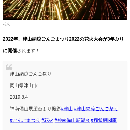
花火
2022年、津山納涼ごんごまつり2022の花火大会が3年ぶり
に開催
されます！
津山納涼ごんご祭り
岡山県津山市
2019.8.4
神南備山展望台より撮影
#津山
#津山納涼ごんご祭り
#ごんごまつり
#花火
#神南備山展望台
#扇状機関庫