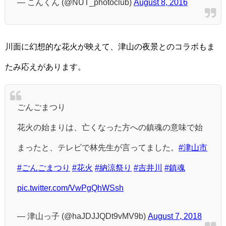
— こんくん (@NUT_photoclub)
August 8, 2016
川面に幻想的な花火が映えて、津山の夜景とのコラボもま
たみ応えがあります。
ごんごまつり
花火の始まりは、亡くなった方への鎮魂の意味で始
まったと、テレビで林先生が言ってました。
#津山市
#ごんごまつり
#花火
#納涼祭り
#吉井川
#鎮魂
pic.twitter.com/VwPgQhWSsh
— 津山っ子 (@haJDJJQDt9vMV9b)
August 7, 2018