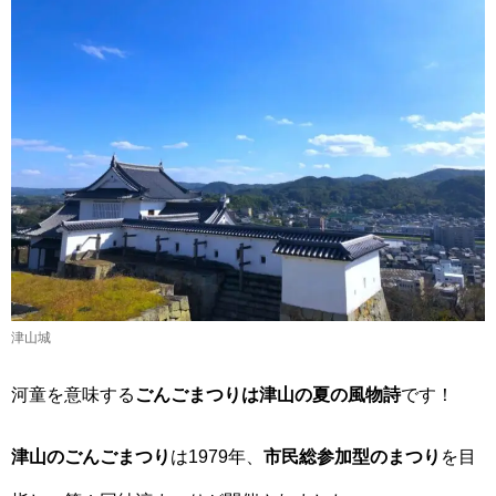
津山城
河童を意味する
ごんごまつりは津山の夏の風物詩
です！
津山のごんごまつり
は1979年、
市民総参加型のまつり
を目