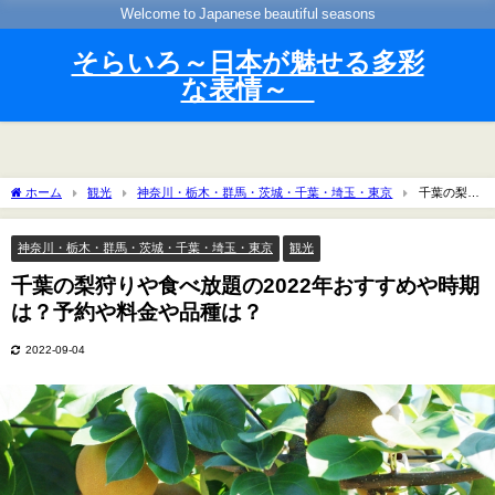
Welcome to Japanese beautiful seasons
そらいろ～日本が魅せる多彩
な表情～
ホーム
観光
神奈川・栃木・群馬・茨城・千葉・埼玉・東京
千葉の梨狩
りや食べ放題の2022年おすすめや時期は？予約や料金や品種は？
神奈川・栃木・群馬・茨城・千葉・埼玉・東京
観光
千葉の梨狩りや食べ放題の2022年おすすめや時期
は？予約や料金や品種は？
2022-09-04