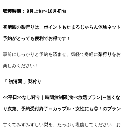
収穫時期：
9月上旬〜10月初旬
初清園
の
梨狩り
は、
ポイントもたまるじゃらん体験ネット
予約がとっても便利でお得
です！
事前にしっかりと予約を済ませ、気軽で身軽に
梨狩り
をお
楽しみください！
「
初清園
」梨狩り
<<平日>>なし狩り｜時間無制限[食べ放題プラン]～無くな
り次第、予約受付終了～カップル・女性にも◎
！
のプラン
甘くてみずみずしい梨を、たっぷり堪能してください！お