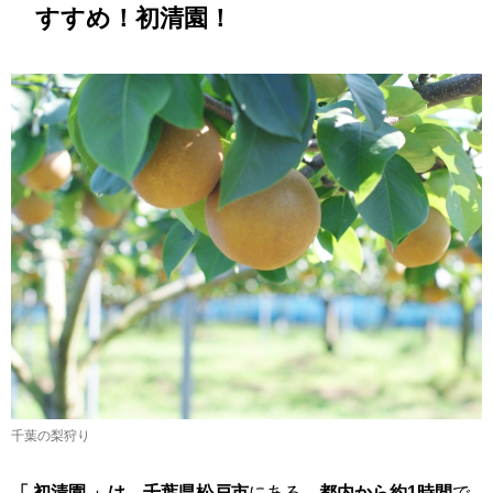
すすめ！
初清園
！
千葉の梨狩り
「
初清園
」は、千葉県松戸市
にある、
都内から約1時間
で