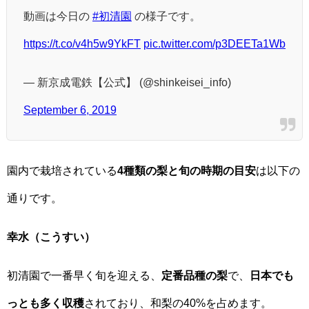
動画は今日の
#初清園
の様子です。
https://t.co/v4h5w9YkFT
pic.twitter.com/p3DEETa1Wb
— 新京成電鉄【公式】 (@shinkeisei_info)
September 6, 2019
園内で栽培されている
4種類の梨と旬の時期の目安
は以下の
通りです。
幸水（こうすい）
初清園で一番早く旬を迎える、
定番品種の梨
で、
日本でも
っとも多く収穫
されており、和梨の40%を占めます。