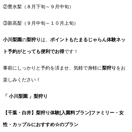
②豊水梨（８月下旬～９月中旬）
③新高梨（９月中旬～１０月上旬）
小川梨園
の
梨狩り
は、
ポイントもたまるじゃらん体験ネッ
ト予約がとっても便利でお得
です！
事前にしっかりと予約を済ませ、気軽で身軽に
梨狩り
をお
楽しみください！
「
小川梨園
」梨狩り
【千葉・白井
】
梨狩り体験[入園料プラン]ファミリー・女
性・カップルにおすすめ☆のプラン