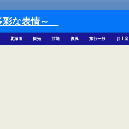
多彩な表情～
北海道
観光
芸能
復興
旅行一般
お土産