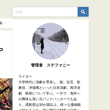
場
や
管理者 ステファニー
ライター
大学時代に演劇を専攻し、能、狂言、歌
舞伎、浄瑠璃といった日本演劇、西洋演
劇、映画について学ぶ。一方で、海外へ
の興味も深い元バックパッカーでもあ
り、渡航歴は30か国以上。様々な価値観