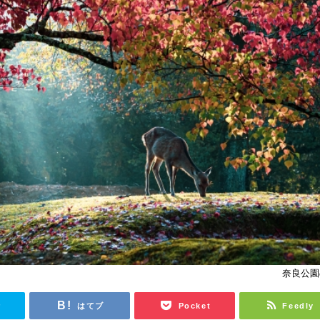
奈良公園
r
はてブ
Pocket
Feedly