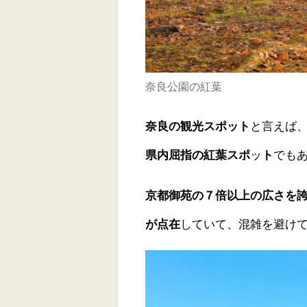
奈良公園の紅葉
奈良の観光スポット
と言えば
県内屈指の紅葉スポ
ッ
ト
でも
京都御苑の７倍以上の広さを
が点在
していて、混雑を避け