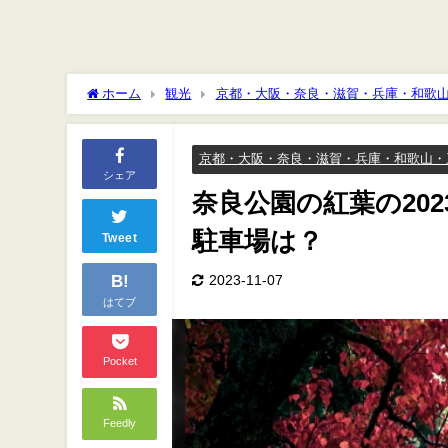
ホーム
観光
京都・大阪・奈良・滋賀・兵庫・和歌
は？
京都・大阪・奈良・滋賀・兵庫・和歌山・
シェア
奈良公園の紅葉の20
駐車場は？
Tweet
B!
2023-11-07
はてブ
Pocket
Feedly