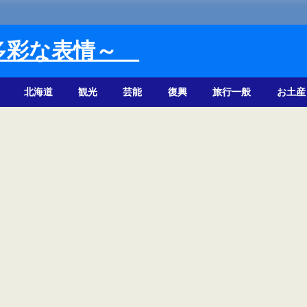
多彩な表情～
北海道
観光
芸能
復興
旅行一般
お土産