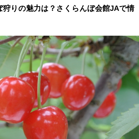
ぼ狩りの魅力は？
さくらんぼ会館JA
で情