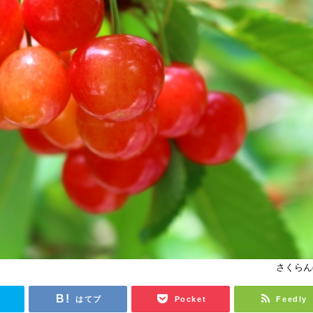
さくらん
r
はてブ
Pocket
Feedly