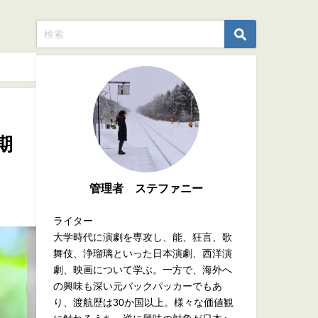
期
管理者 ステファニー
ライター
大学時代に演劇を専攻し、能、狂言、歌
舞伎、浄瑠璃といった日本演劇、西洋演
劇、映画について学ぶ。一方で、海外へ
の興味も深い元バックパッカーでもあ
り、渡航歴は30か国以上。様々な価値観