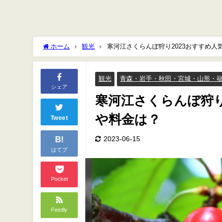
ホーム
観光
寒河江さくらんぼ狩り2023おすすめ
観光
青森・岩手・秋田・宮城・山形・
シェア
寒河江さくらんぼ狩り
や料金は？
Tweet
B!
2023-06-15
はてブ
Pocket
Feedly