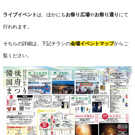
ライブイベント
は、ほかにも
お祭り広場
や
お祭り通り
にて
行われます。
そちらの詳細は、下記チラシの
会場イベントマップ
からご
覧ください。