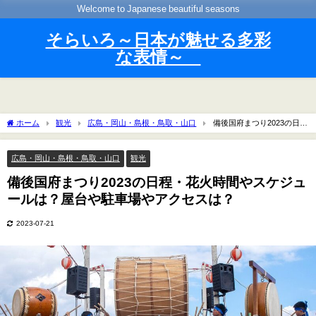
Welcome to Japanese beautiful seasons
そらいろ～日本が魅せる多彩
な表情～
ホーム
観光
広島・岡山・島根・鳥取・山口
備後国府まつり2023の日
程・花火時間やスケジュールは？屋台や駐車場やアクセスは？
広島・岡山・島根・鳥取・山口
観光
備後国府まつり2023の日程・花火時間やスケジュ
ールは？屋台や駐車場やアクセスは？
2023-07-21