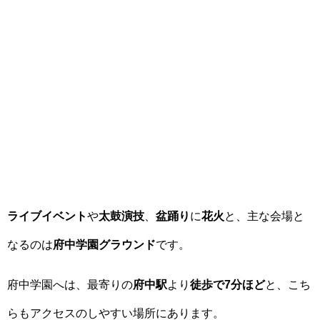
ライブイベント
や
太鼓演技
、
盆踊り
に
花火
と、主な会場と
なるのは
府中学園グラウンド
です。
府中学園へは、最寄りの
府中駅
より
徒歩で7分ほど
と、こち
らもアクセスのしやすい場所にあります。