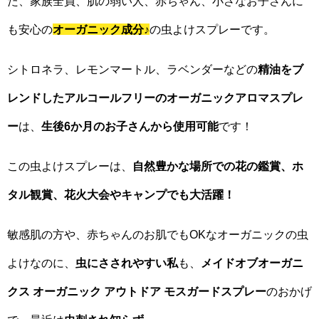
た、家族全員、肌の弱い人、赤ちゃん、小さなお子さんに
も安心の
オーガニック成分
♪
の虫よけスプレーです。
シトロネラ、レモンマートル、ラベンダーなどの
精油をブ
レンドしたアルコールフリーのオーガニックアロマスプレ
ー
は、
生後6か月のお子さんから使用可能
です！
この虫よけスプレーは、
自然豊かな場所での花の鑑賞、ホ
タル観賞、花火大会やキャンプでも大活躍！
敏感肌の方や、赤ちゃんのお肌でもOKなオーガニックの虫
よけなのに、
虫にさされやすい私
も、
メイドオブオーガニ
クス オーガニック アウトドア モスガードスプレー
のおかげ