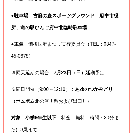
●
駐車場
：
古府の森スポーツグラウンド、府中市役
所、道の駅びんご府中北臨時駐車場
●
主催
：備後国府まつり実行委員会（TEL：0847-
45-0678）
※雨天延期の場合、
7月23日（日）
延期予定
※同日開催（9:00～12:10）：
あゆのつかみどり
（ポムポム北の河川敷および出口川）
対象：小学6年生以下
料金：無料 時間：30分ま
たは3尾まで