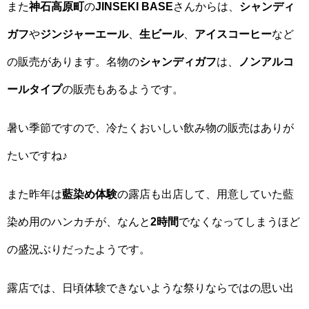
また
神石高原町
の
JINSEKI BASE
さんからは、
シャンディ
ガフ
や
ジンジャーエール
、
生ビール
、
アイスコーヒー
など
の販売があります。名物の
シャンディガフ
は、
ノンアルコ
ールタイプ
の販売もあるようです。
暑い季節ですので、冷たくおいしい飲み物の販売はありが
たいですね♪
また昨年は
藍染め体験
の露店も出店して、用意していた藍
染め用のハンカチが、なんと
2時間
でなくなってしまうほど
の盛況ぶりだったようです。
露店では、日頃体験できないような祭りならではの思い出