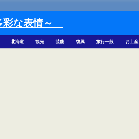
多彩な表情～
北海道
観光
芸能
復興
旅行一般
お土産