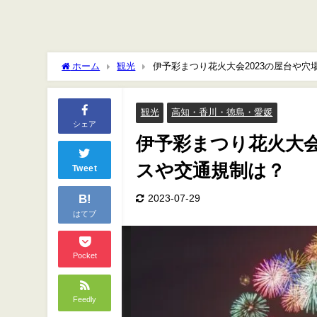
ホーム
観光
伊予彩まつり花火大会2023の屋台や
観光
高知・香川・徳島・愛媛
シェア
伊予彩まつり花火大会
スや交通規制は？
Tweet
B!
2023-07-29
はてブ
Pocket
Feedly