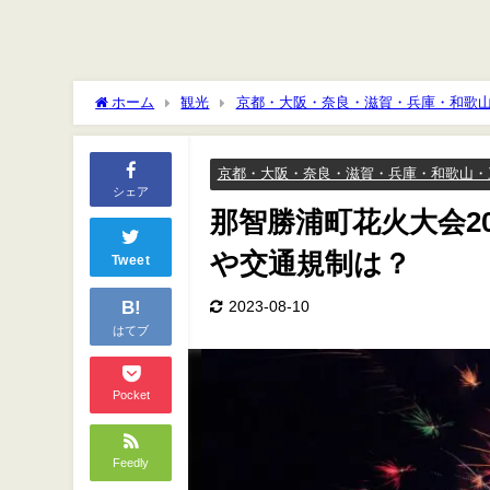
ホーム
観光
京都・大阪・奈良・滋賀・兵庫・和歌
制は？
京都・大阪・奈良・滋賀・兵庫・和歌山・
シェア
那智勝浦町花火大会2
や交通規制は？
Tweet
B!
2023-08-10
はてブ
Pocket
Feedly