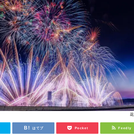
花
r
はてブ
Pocket
Feedly