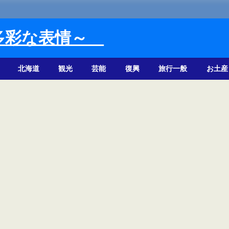
多彩な表情～
北海道
観光
芸能
復興
旅行一般
お土産