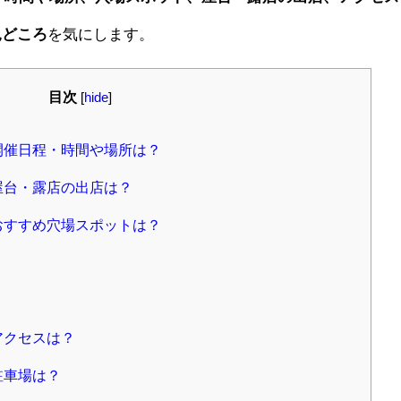
見どころ
を気にします。
目次
[
hide
]
開催日程・時間や場所は？
屋台・露店の出店は？
おすすめ穴場スポットは？
アクセスは？
駐車場は？