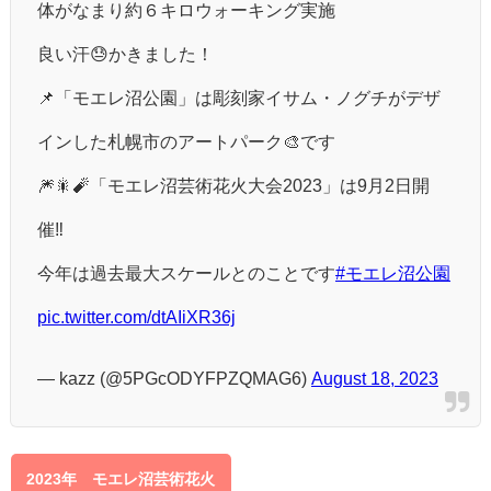
体がなまり約６キロウォーキング実施
良い汗😓かきました！
📌「モエレ沼公園」は彫刻家イサム・ノグチがデザ
インした札幌市のアートパーク🎨です
🎆🎇🧨「モエレ沼芸術花火大会2023」は9月2日開
催‼️
今年は過去最大スケールとのことです
#モエレ沼公園
pic.twitter.com/dtAIiXR36j
— kazz (@5PGcODYFPZQMAG6)
August 18, 2023
2023年 モエレ沼芸術花火