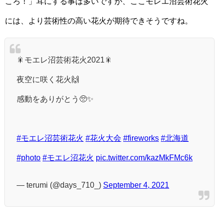
ころ！」耳にする事は多いですが、ここモレエ沼芸術花火
には、より芸術性の高い花火が期待できそうですね。
🎇モエレ沼芸術花火2021🎇
夜空に咲く花火🙌
感動をありがとう🥺✨
#モエレ沼芸術花火
#花火大会
#fireworks
#北海道
#photo
#モエレ沼花火
pic.twitter.com/kazMkFMc6k
— terumi (@days_710_)
September 4, 2021