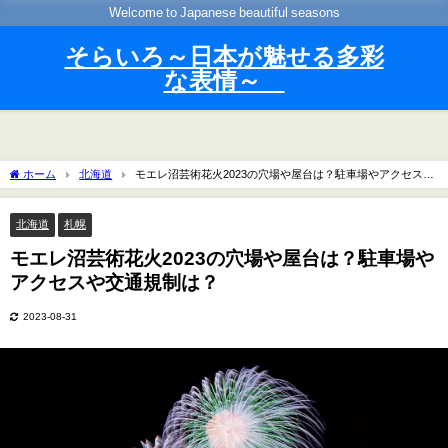
Welcome to Japanese beautiful seasons
そらいろ～日本が魅せる多彩
な表情～
ホーム
北海道
モエレ沼芸術花火2023の穴場や屋台は？駐車場やアクセスや
交通規制は？
北海道
札幌
モエレ沼芸術花火2023の穴場や屋台は？駐車場や
アクセスや交通規制は？
2023-08-31