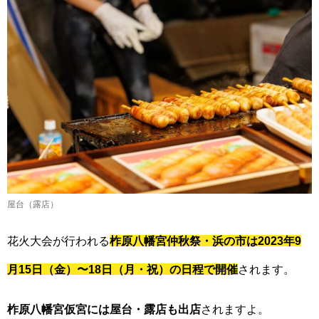
屋台（露店）
花火大会が行われる
柞原八幡宮仲秋祭・浜の市は2023年9
月15日（金）〜18日（月・祝）の日程で開催
されます。
柞原八幡宮仮宮には屋台・露店も出店
されますよ。