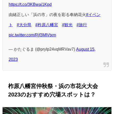
https://t.co/3KBwaj1Kpd
由緒正しい「浜の市」の夜を彩る奉納花火
#イベン
ト
#大分県
#柞原八幡宮
#観光
#旅行
pic.twitter.com/Rjf3MIVtxm
— かたぐるま (@pryIp24vqMRVav7)
August 15,
2023
柞原八幡宮仲秋祭・浜の市花火大会
2023のおすすめ穴場スポットは？