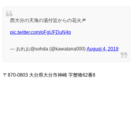
西大分の天海の湯付近からの花火🎆
pic.twitter.com/oFgUFDuN4p
— おれお@sohda (@kawatana000)
August 4, 2019
〒870-0803 大分県大分市神崎 字蟹喰62番8