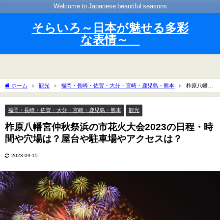
Welcome to Japanese beautiful seasons
そらいろ～日本が魅せる多彩
な表情～
ホーム
観光
福岡・長崎・佐賀・大分・宮崎・鹿児島・熊本
柞原八幡宮
仲秋祭浜の市花火大会2023の日程・時間や穴場は？屋台や駐車場やアクセスは？
福岡・長崎・佐賀・大分・宮崎・鹿児島・熊本
観光
柞原八幡宮仲秋祭浜の市花火大会2023の日程・時
間や穴場は？屋台や駐車場やアクセスは？
2023-09-15