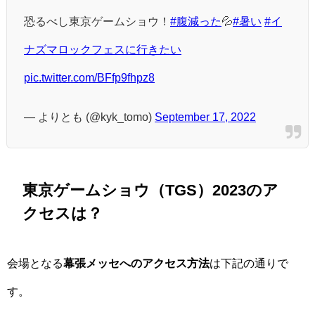
恐るべし東京ゲームショウ！
#腹減った
💦
#暑い
#イ
ナズマロックフェスに行きたい
pic.twitter.com/BFfp9fhpz8
— よりとも (@kyk_tomo)
September 17, 2022
東京ゲームショウ（TGS）2023のア
クセスは？
会場となる
幕張メッセへのアクセス方法
は下記の通りで
す。