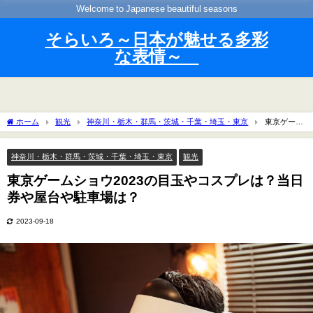
Welcome to Japanese beautiful seasons
そらいろ～日本が魅せる多彩
な表情～
ホーム
観光
神奈川・栃木・群馬・茨城・千葉・埼玉・東京
東京ゲーム
ショウ2023の目玉やコスプレは？当日券や屋台や駐車場は？
神奈川・栃木・群馬・茨城・千葉・埼玉・東京
観光
東京ゲームショウ2023の目玉やコスプレは？当日
券や屋台や駐車場は？
2023-09-18