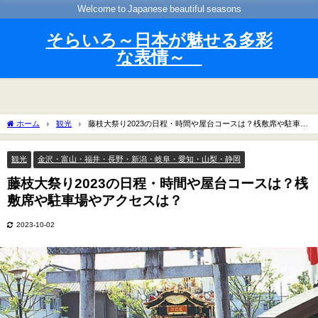
Welcome to Japanese beautiful seasons
そらいろ～日本が魅せる多彩
な表情～
ホーム
観光
藤枝大祭り2023の日程・時間や屋台コースは？桟敷席や駐車場
やアクセスは？
観光
金沢・富山・福井・長野・新潟・岐阜・愛知・山梨・静岡
藤枝大祭り2023の日程・時間や屋台コースは？桟
敷席や駐車場やアクセスは？
2023-10-02