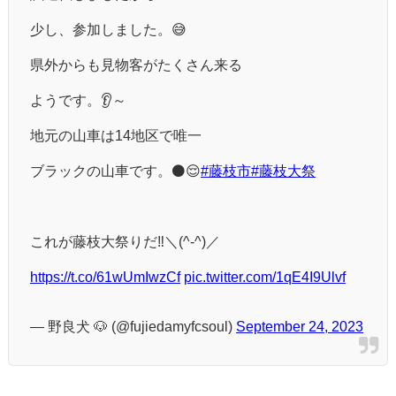
少し、参加しました。😅
県外からも見物客がたくさん来る
ようです。👂️～
地元の山車は14地区で唯一
ブラックの山車です。⚫😌
#藤枝市
#藤枝大祭
これが藤枝大祭りだ‼️＼(^-^)／
https://t.co/61wUmIwzCf
pic.twitter.com/1qE4I9Ulvf
— 野良犬 🐶 (@fujiedamyfcsoul)
September 24, 2023