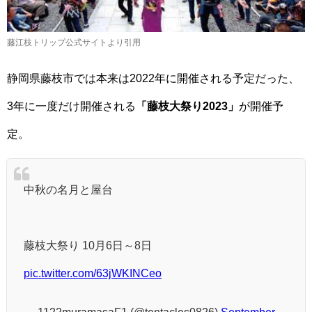
藤江枝トリップ公式サイトより引用
静岡県藤枝市では本来は2022年に開催される予定だった、
3年に一度だけ開催される
「藤枝大祭り2023」
が開催予
定。
中秋の名月と屋台
藤枝大祭り 10月6日～8日
pic.twitter.com/63jWKINCeo
— 1122muramasaF1 (@tentacles0826)
September