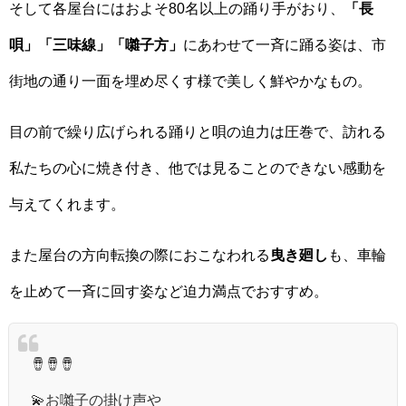
そして各屋台にはおよそ80名以上の踊り手がおり、
「長
唄」「三味線」「囃子方」
にあわせて一斉に踊る姿は、市
街地の通り一面を埋め尽くす様で美しく鮮やかなもの。
目の前で繰り広げられる踊りと唄の迫力は圧巻で、訪れる
私たちの心に焼き付き、他では見ることのできない感動を
与えてくれます。
また屋台の方向転換の際におこなわれる
曳き廻し
も、車輪
を止めて一斉に回す姿など迫力満点でおすすめ。
🪘🪘🪘
💫お囃子の掛け声や