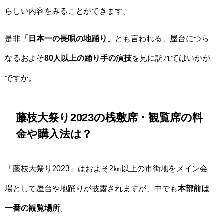
らしい内容をみることができます。
是非
「日本一の長唄の地踊り」
とも言われる、屋台につら
なるおよそ
80人以上の踊り手の演技
を見に訪れてはいかが
ですか。
藤枝大祭り2023の桟敷席・観覧席の料
金や購入法は？
「藤枝大祭り2023」はおよそ2㎞以上の市街地をメイン会
場として屋台や地踊りが披露されますが、中でも
本部前は
一番の観覧場所
。