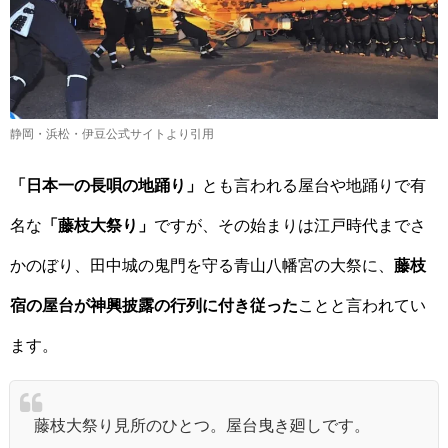
静岡・浜松・伊豆公式サイトより引用
「日本一の長唄の地踊り」
とも言われる屋台や地踊りで有
名な
「藤枝大祭り」
ですが、その始まりは江戸時代までさ
かのぼり、田中城の鬼門を守る青山八幡宮の大祭に、
藤枝
宿の屋台が神興披露の行列に付き従った
ことと言われてい
ます。
藤枝大祭り見所のひとつ。屋台曳き廻しです。