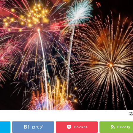
花
r
はてブ
Pocket
Feedly