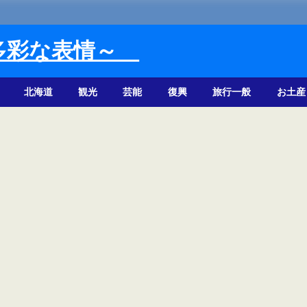
多彩な表情～
北海道
観光
芸能
復興
旅行一般
お土産