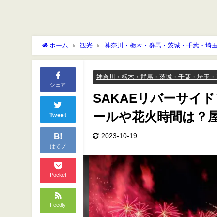
ホーム
観光
神奈川・栃木・群馬・茨城・千葉・埼
時間は？屋台や駐車場やアクセスは？
神奈川・栃木・群馬・茨城・千葉・埼玉・
シェア
SAKAEリバーサイ
ールや花火時間は？
Tweet
B!
2023-10-19
はてブ
Pocket
Feedly