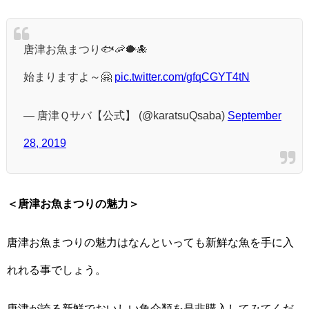
唐津お魚まつり🐟🦐🐡🐙
始まりますよ～🤗
pic.twitter.com/gfqCGYT4tN
— 唐津Ｑサバ【公式】 (@karatsuQsaba)
September
28, 2019
＜唐津お魚まつりの魅力＞
唐津お魚まつりの魅力はなんといっても新鮮な魚を手に入
れれる事でしょう。
唐津が誇る新鮮でおいしい魚介類を是非購入してみてくだ