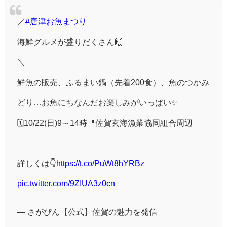
／
#唐津お魚まつり
海鮮グルメが盛りだくさん🙌
＼
鮮魚の販売、ふるまい鍋（先着200食）、魚のつかみ
どり…お魚にちなんだお楽しみがいっぱい✨
🗓️10/22(日)9～14時📍佐賀玄海漁業協同組合周辺
詳しくは👇
https://t.co/PuWt8hYRBz
pic.twitter.com/9ZIUA3z0cn
— さがぴん【公式】佐賀の魅力を発信