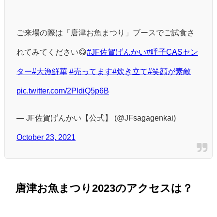
ご来場の際は「唐津お魚まつり」ブースでご試食さ
れてみてください😋
#JF佐賀げんかい
#呼子CASセン
ター
#大漁鮮華
#売ってます
#炊き立て
#笑顔が素敵
pic.twitter.com/2PldiQ5p6B
— JF佐賀げんかい【公式】 (@JFsagagenkai)
October 23, 2021
唐津お魚まつり2023のアクセスは？