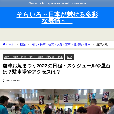
Welcome to Japanese beautiful seasons
そらいろ～日本が魅せる多彩
な表情～
ホーム
観光
福岡・長崎・佐賀・大分・宮崎・鹿児島・熊本
唐津お魚ま
つり2023の日程・スケジュールや屋台は？駐車場やアクセスは？
福岡・長崎・佐賀・大分・宮崎・鹿児島・熊本
観光
唐津お魚まつり2023の日程・スケジュールや屋台
は？駐車場やアクセスは？
2023-10-20