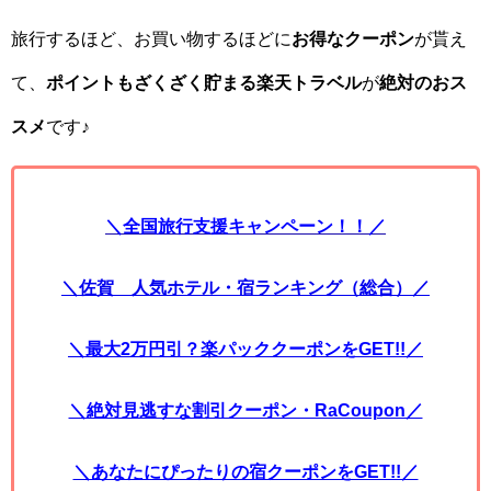
旅行するほど、お買い物するほどに
お得なクーポン
が貰え
て、
ポイントもざくざく貯まる楽天トラベル
が
絶対のおス
スメ
です♪
＼全国旅行支援キャンペーン！！／
＼佐賀 人気ホテル・宿ランキング（総合）／
＼最大2万円引？楽パッククーポンをGET!!／
＼絶対見逃すな割引クーポン・RaCoupon／
＼あなたにぴったりの宿クーポンをGET!!／