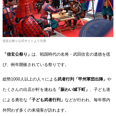
信玄公祭り公式サイトより引用
「信玄公祭り」
は、戦国時代の名将・武田信玄の遺徳を偲
び、例年開催されている祭りです。
総勢1000人以上の人々による
武者行列「甲州軍団出陣」
や
たくさんの出店が軒を連ねる
「賑わい城下町」
、子ども達
による勇壮な
「子ども武者行列」
などが行われ、毎年県内
外問わず多くの来場客が訪れます。