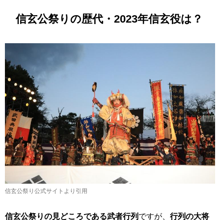
信玄公祭りの歴代・2023年信玄役は？
信玄公祭り公式サイトより引用
信玄公祭りの見どころである武者行列
ですが、
行列の大将