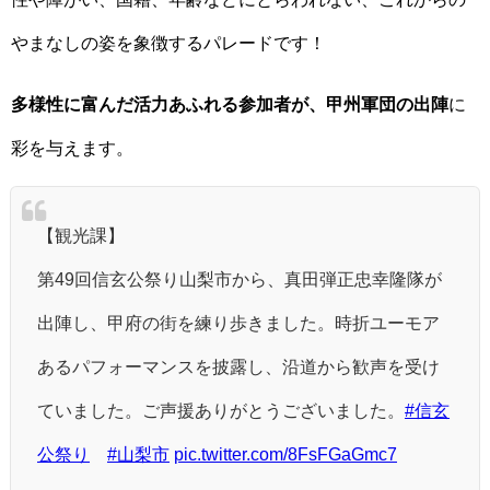
やまなしの姿を象徴するパレードです！
多様性に富んだ活力あふれる参加者が、甲州軍団の出陣
に
彩を与えます。
【観光課】
第49回信玄公祭り山梨市から、真田弾正忠幸隆隊が
出陣し、甲府の街を練り歩きました。時折ユーモア
あるパフォーマンスを披露し、沿道から歓声を受け
ていました。ご声援ありがとうございました。
#信玄
公祭り
#山梨市
pic.twitter.com/8FsFGaGmc7