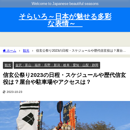
Welcome to Japanese beautiful seasons
そらいろ～日本が魅せる多彩
な表情～
ホーム
観光
信玄公祭り2023の日程・スケジュールや歴代信玄役は？屋台や
駐車場やアクセスは？
観光
金沢・富山・福井・長野・新潟・岐阜・愛知・山梨・静岡
信玄公祭り2023の日程・スケジュールや歴代信玄
役は？屋台や駐車場やアクセスは？
2023-10-23