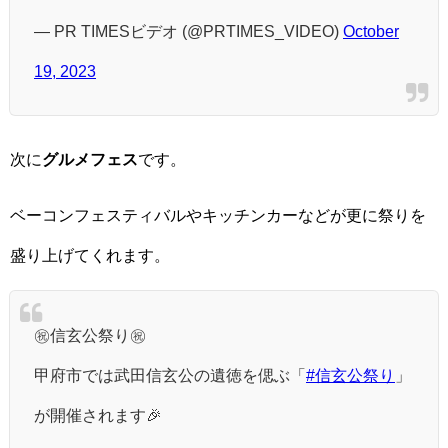
— PR TIMESビデオ (@PRTIMES_VIDEO)
October
19, 2023
次に
グルメフェス
です。
ベーコンフェスティバルやキッチンカーなどが更に祭りを
盛り上げてくれます。
㊗️信玄公祭り㊗️
甲府市では武田信玄公の遺徳を偲ぶ「
#信玄公祭り
」
が開催されます🎉