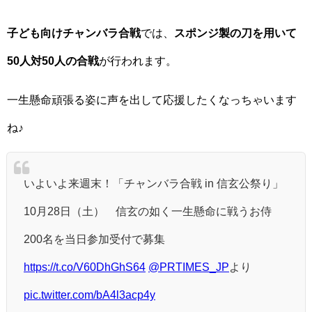
子ども向けチャンバラ合戦
では、
スポンジ製の刀を用いて
50人対50人の合戦
が行われます。
一生懸命頑張る姿に声を出して応援したくなっちゃいます
ね♪
いよいよ来週末！「チャンバラ合戦 in 信玄公祭り」
10月28日（土） 信玄の如く一生懸命に戦うお侍
200名を当日参加受付で募集
https://t.co/V60DhGhS64
@PRTIMES_JP
より
pic.twitter.com/bA4l3acp4y