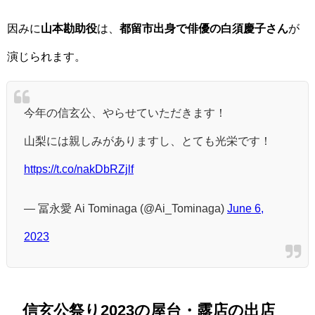
因みに
山本勘助役
は、
都留市出身で俳優の白須慶子さん
が
演じられます。
今年の信玄公、やらせていただきます！
山梨には親しみがありますし、とても光栄です！
https://t.co/nakDbRZjlf
— 冨永愛 Ai Tominaga (@Ai_Tominaga)
June 6,
2023
信玄公祭り2023の屋台・露店の出店