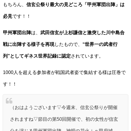
もちろん、
信玄公祭り最大の見どころ「甲州軍団出陣」は
必見
です！！
甲州軍団出陣
は、
武田信玄が上杉謙信と激突した川中島合
戦に出陣する様子を再現
したもので、
“世界一の武者行
列”としてギネス世界記録に認定
されています。
1000人を超える参加者が戦国武者姿で集結する様は圧巻で
す！！
（おはようございます▽今週末、信玄公祭りが開催
されますね▽節目の第50回開催で、初の女性が信玄
公を演じる甲州軍団出陣、神明の花火ｉｎ甲府城、