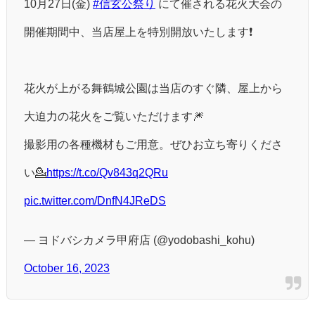
10月27日(金)
#信玄公祭り
にて催される花火大会の
開催期間中、当店屋上を特別開放いたします❗️
花火が上がる舞鶴城公園は当店のすぐ隣、屋上から
大迫力の花火をご覧いただけます🎆
撮影用の各種機材もご用意。ぜひお立ち寄りくださ
い💁
https://t.co/Qv843q2QRu
pic.twitter.com/DnfN4JReDS
— ヨドバシカメラ甲府店 (@yodobashi_kohu)
October 16, 2023