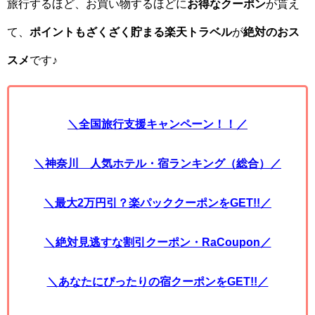
旅行するほど、お買い物するほどに
お得なクーポン
が貰え
て、
ポイントもざくざく貯まる楽天トラベル
が
絶対のおス
スメ
です♪
＼全国旅行支援キャンペーン！！／
＼神奈川 人気ホテル・宿ランキング（総合）／
＼最大2万円引？楽パッククーポンをGET!!／
＼絶対見逃すな割引クーポン・RaCoupon／
＼あなたにぴったりの宿クーポンをGET!!／