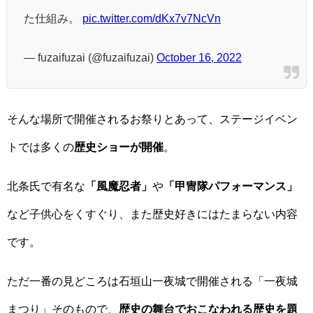
た仕組み。
pic.twitter.com/dKx7v7NcVn
— fuzaifuzai (@fuzaifuzai)
October 16, 2022
そんな場所で開催されるお祭りとあって、ステージイベン
トでは多くの
歴史ショーが開催
。
北条氏で有名な
「風魔忍者」
や
「甲冑隊パフォーマンス」
など子供心をくすぐり、また歴史好きにはたまらない内容
です。
ただ一番の見どころは石垣山一夜城で開催される「一夜城
まつり」そのもので、
歴史の舞台でおこなわれる歴史を題