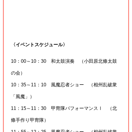
〈イベントスケジュール〉
10：00～10：30 和太鼓演奏 （小田原北條太鼓
の会）
10：35～11：10 風魔忍者ショー （相州乱破衆
「風魔」）
11：15～11：30 甲冑隊パフォーマンスⅠ （北
條手作り甲冑隊）
11：55～12：25 風魔忍者ショー （相州乱破衆