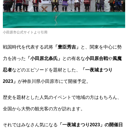
小田原市公式サイトより引用
戦国時代を代表する武将
「豊臣秀吉」
と、関東を中心に勢
力を誇った
「小田原北条氏」
との有名な
小田原合戦
や
風魔
忍者
などのエピソードを題材とした、
「一夜城まつり
2023」
が神奈川県小田原市にて開催予定。
歴史を題材とした人気のイベントで地域の方はもちろん、
全国から大勢の観光客の方が訪れます。
それではみなさん気になる
「一夜城まつり2023」の開催日