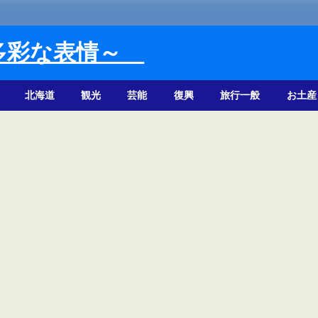
多彩な表情～
北海道
観光
芸能
復興
旅行一般
お土産