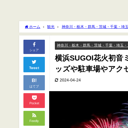
ホーム
観光
神奈川・栃木・群馬・茨城・千葉・埼
車場やアクセスは？
神奈川・栃木・群馬・茨城・千葉・埼玉・
シェア
横浜SUGOI花火初
ッズや駐車場やアク
Tweet
B!
2024-04-24
はてブ
Pocket
Feedly