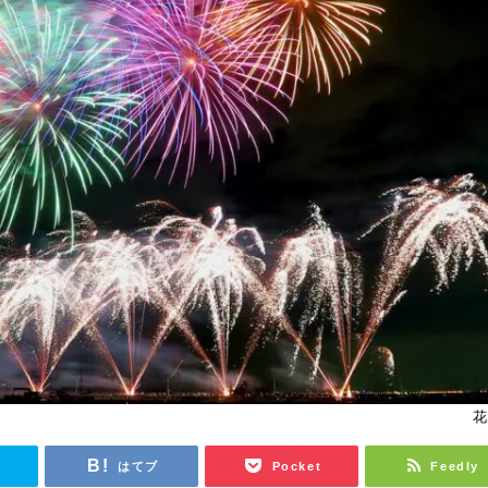
花
r
はてブ
Pocket
Feedly