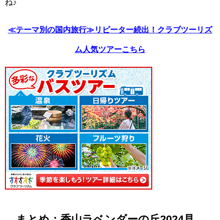
ね♪
≪テーマ別の国内旅行≫リピーター続出！クラブツーリズ
ム人気ツアーこちら
まとめ：香山ラベンダーの丘2024見