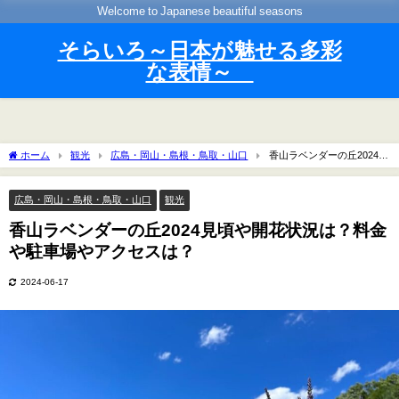
Welcome to Japanese beautiful seasons
そらいろ～日本が魅せる多彩
な表情～
ホーム
観光
広島・岡山・島根・鳥取・山口
香山ラベンダーの丘2024見
頃や開花状況は？料金や駐車場やアクセスは？
広島・岡山・島根・鳥取・山口
観光
香山ラベンダーの丘2024見頃や開花状況は？料金
や駐車場やアクセスは？
2024-06-17