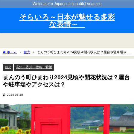
Welcome to Japanese beautiful seasons
そらいろ～日本が魅せる多彩
な表情～
ホーム
観光
まんのう町ひまわり2024見頃や開花状況は？屋台や駐車場やア
クセスは？
観光
高知・香川・徳島・愛媛
まんのう町ひまわり2024見頃や開花状況は？屋台
や駐車場やアクセスは？
2024-06-25