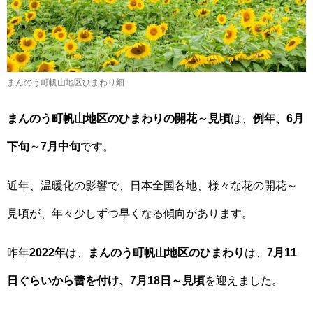
まんのう町帆山地区ひまわり畑
まんのう町帆山地区のひまわりの開花～見頃
は、
例年、6月
下旬～7月中旬
です。
近年、温暖化の影響で、日本全国各地、様々な花の開花～
見頃が、年々少しずつ早くなる傾向があります。
昨年
2022年
は、
まんのう町帆山地区のひまわり
は、
7月11
日ぐらいから蕾を付け、7月18日～見頃
を迎えました。