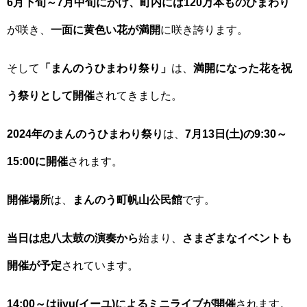
6月下旬～7月中旬にかけ、町内には120万本ものひまわり
が咲き、
一面に黄色い花が満開
に咲き誇ります。
そして
「まんのうひまわり祭り」
は、
満開になった花を祝
う祭りとして開催
されてきました。
2024年のまんのうひまわり祭り
は、
7月13日(土)の9:30～
15:00に開催
されます。
開催場所
は、
まんのう町帆山公民館
です。
当日は忠八太鼓の演奏から
始まり、
さまざまなイベントも
開催が予定
されています。
14:00～はiiyu(イーユ)によるミニライブが開催
されます。