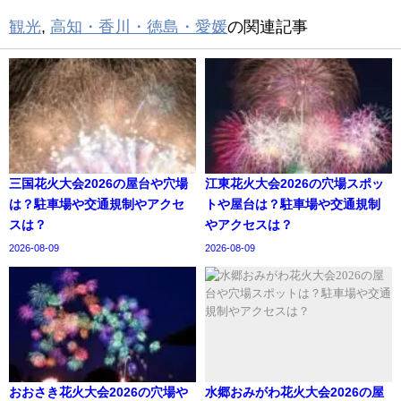
観光
,
高知・香川・徳島・愛媛
の関連記事
三国花火大会2026の屋台や穴場
江東花火大会2026の穴場スポッ
は？駐車場や交通規制やアクセ
トや屋台は？駐車場や交通規制
スは？
やアクセスは？
2026-08-09
2026-08-09
おおさき花火大会2026の穴場や
水郷おみがわ花火大会2026の屋