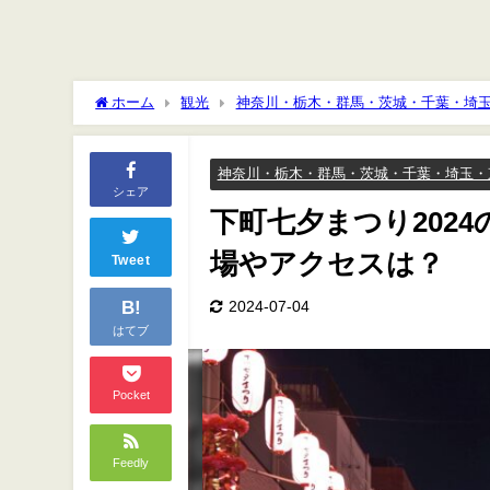
ホーム
観光
神奈川・栃木・群馬・茨城・千葉・埼
セスは？
神奈川・栃木・群馬・茨城・千葉・埼玉・
シェア
下町七夕まつり202
場やアクセスは？
Tweet
B!
2024-07-04
はてブ
Pocket
Feedly