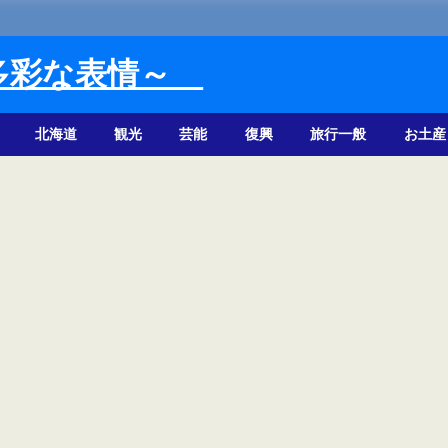
多彩な表情～
北海道
観光
芸能
復興
旅行一般
お土産