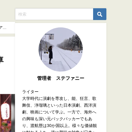
アク
車
管理者 ステファニー
ライター
大学時代に演劇を専攻し、能、狂言、歌
舞伎、浄瑠璃といった日本演劇、西洋演
劇、映画について学ぶ。一方で、海外へ
の興味も深い元バックパッカーでもあ
り、渡航歴は30か国以上。様々な価値観