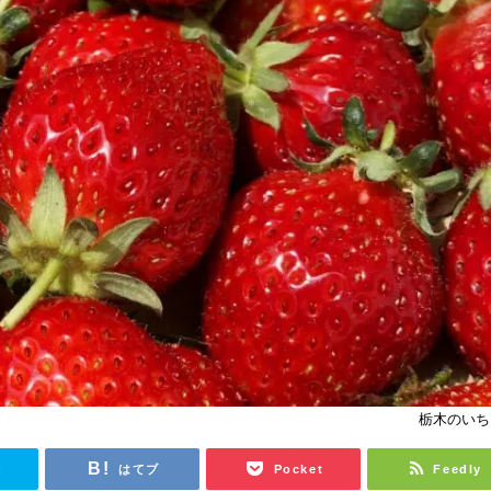
栃木のいち
r
はてブ
Pocket
Feedly