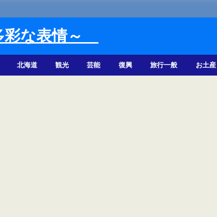
多彩な表情～
北海道
観光
芸能
復興
旅行一般
お土産