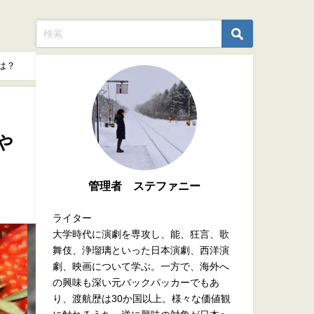
は？
や
管理者 ステファニー
ライター
大学時代に演劇を専攻し、能、狂言、歌
舞伎、浄瑠璃といった日本演劇、西洋演
劇、映画について学ぶ。一方で、海外へ
の興味も深い元バックパッカーでもあ
り、渡航歴は30か国以上。様々な価値観