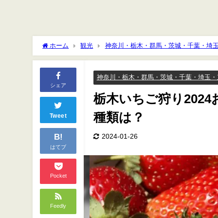
ホーム
観光
神奈川・栃木・群馬・茨城・千葉・埼
神奈川・栃木・群馬・茨城・千葉・埼玉・
シェア
栃木いちご狩り202
種類は？
Tweet
B!
2024-01-26
はてブ
Pocket
Feedly