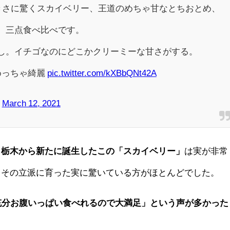
大きさに驚くスカイベリー、王道のめちゃ甘なとちおとめ、
、三点食べ比べです。
し。イチゴなのにどこかクリーミーな甘さがする。
めっちゃ綺麗
pic.twitter.com/kXBbQNt42A
)
March 12, 2021
る
栃木から新たに誕生したこの「スカイベリー」
は実が非常
くその立派に育った実に驚いている方がほとんどでした。
充分お腹いっぱい食べれるので大満足」という声が多かった