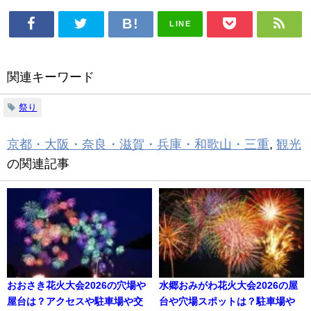
LINE
関連キーワード
祭り
京都・大阪・奈良・滋賀・兵庫・和歌山・三重
,
観光
の関連記事
おおさき花火大会2026の穴場や
水郷おみがわ花火大会2026の屋
屋台は？アクセスや駐車場や交
台や穴場スポットは？駐車場や