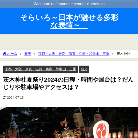
Welcome to Japanese beautiful seasons
そらいろ～日本が魅せる多彩
な表情～
ホーム
観光
京都・大阪・奈良・滋賀・兵庫・和歌山・三重
茨木神社夏
祭り2024の日程・時間や屋台は？だんじりや駐車場やアクセスは？
京都・大阪・奈良・滋賀・兵庫・和歌山・三重
観光
茨木神社夏祭り2024の日程・時間や屋台は？だん
じりや駐車場やアクセスは？
2024-07-13