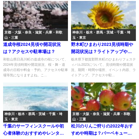
京都・大阪・奈良・滋賀・兵庫・和歌
神奈川・栃木・群馬・茨城・千葉・埼
山・三重
玉・東京
道成寺桜2024見頃や開花状況
野木町ひまわり2023見頃時期や
は？アクセスや駐車場は？
開花状況は？ライトアップやア
クセスや駐車場は？
和歌山県日高川町の道成寺の桜について、
栃木県下都賀郡野木町のひまわりフェステ
2024年見頃時期や開花状況、桜・舞・道
ィバル2023について、見頃時期や開花状
成寺の日程や料金・予約、アクセスや駐車
況、期間・時間や場所、イベント内容、ラ
場等気になりますよね。こ...
イトアップ、アクセスや駐...
神奈川・栃木・群馬・茨城・千葉・埼
京都・大阪・奈良・滋賀・兵庫・和歌
玉・東京
山・三重
千葉のサーフィンスクールや初
松川のりんご狩りの2022年おす
心者体験のおすすめやレンタル
すめや時期は？バーベキューの