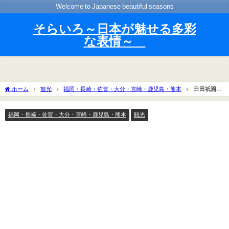
Welcome to Japanese beautiful seasons
そらいろ～日本が魅せる多彩
な表情～
ホーム
観光
福岡・長崎・佐賀・大分・宮崎・鹿児島・熊本
日田祇園祭
2024の日程・スケジュールや山鉾コースは？屋台や駐車場やアクセスは？
福岡・長崎・佐賀・大分・宮崎・鹿児島・熊本
観光