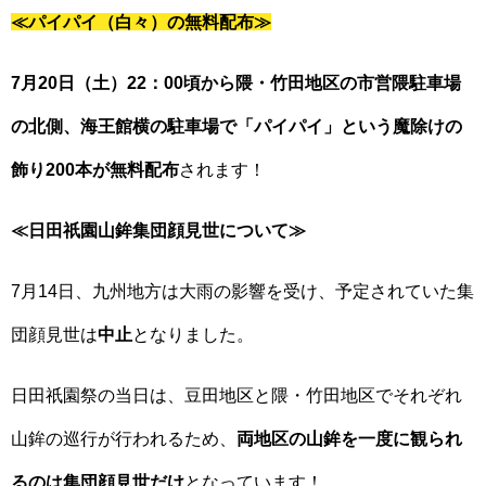
≪パイパイ（白々）の無料配布≫
7月20日（土）22：00頃から隈・竹田地区の市営隈駐車場
の北側、海王館横の駐車場で「パイパイ」という魔除けの
飾り200本が無料配布
されます！
≪日田祇園山鉾集団顔見世について≫
7月14日、九州地方は大雨の影響を受け、予定されていた集
団顔見世は
中止
となりました。
日田祇園祭の当日は、豆田地区と隈・竹田地区でそれぞれ
山鉾の巡行が行われるため、
両地区の山鉾を一度に観られ
るのは集団顔見世だけ
となっています！