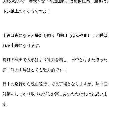
8基のなかで一番大きな
「平成山鉾」は高さ11ｍ、重さは3
トン以上
あるそうですよ！
山鉾は夜になると
提灯
を飾り
「晩山（ばんやま）」と呼ば
れる山鉾
になります。
提灯の演出で人形はより迫力を増し、日中とはまた違った
雰囲気の山鉾はとても魅力的です！
日中の巡行から晩山巡行まで長丁場となりますが、熱中症
対策をしっかり取りながらお楽しみいただければと思いま
す。