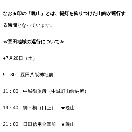
なお
★印の「晩山」とは、提灯を飾りつけた山鉾が巡行す
る時間
となっています。
≪豆田地域の巡行について≫
●7月20日（土）
9：30 豆田八阪神社前
11：00 中城御旅所（中城町山鉾納所）
19：40 御幸橋（口上） ★晩山
21：00 日田信用金庫前 ★晩山