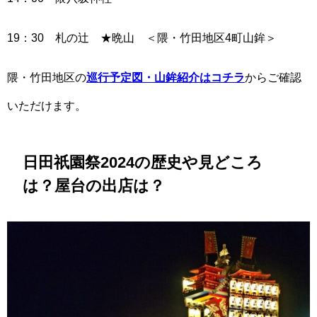
19：30 札の辻 ★晩山 ＜隈・竹田地区4町山鉾＞
隈・竹田地区の
巡行予定図・山鉾紹介はコチラ
からご確認
いただけます。
日田祇園祭2024の歴史や見どころ
は？屋台の出店は？