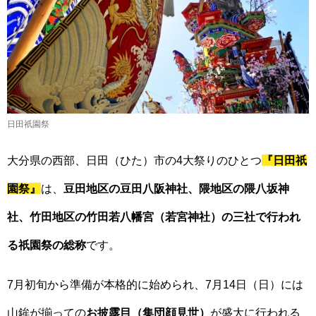
日田祇園祭
大分県の西部、日田（ひた）市の4大祭りのひとつ
『日田祇
園祭』
は、
豆田地区の豆田八阪神社、隈地区の隈八坂神
社、竹田地区の竹田若八幡宮（若宮神社）の三社で行われ
る祇園祭の総称
です。
7月初旬から準備が本格的に始められ、7月14日（日）には
山鉾が揃っての
お披露目（集団顔見世）
が盛大に行われる