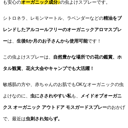
も安心の
オーガニック成分
♪
の虫よけスプレーです。
シトロネラ、レモンマートル、ラベンダーなどの
精油をブ
レンドしたアルコールフリーのオーガニックアロマスプレ
ー
は、
生後6か月のお子さんから使用可能
です！
この虫よけスプレーは、
自然豊かな場所での花の鑑賞、ホ
タル観賞、花火大会やキャンプでも大活躍！
敏感肌の方や、赤ちゃんのお肌でもOKなオーガニックの虫
よけなのに、
虫にさされやすい私
も、
メイドオブオーガニ
クス オーガニック アウトドア モスガードスプレー
のおかげ
で、最近は
虫刺され知らず。