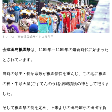
おいでよ！南会津公式サイトより引用
会津田島祇園祭
は、1185年～1189年の鎌倉時代に始まった
とされています。
当時の領主・長沼宗政が祇園信仰を重んじ、この地に祇園
の神・牛頭天皇(ごずてんのう)を居城鎮護の神として祀りま
した。
そして祇園祭の制を定め、旧来よりの田島鎮守の田出宇賀