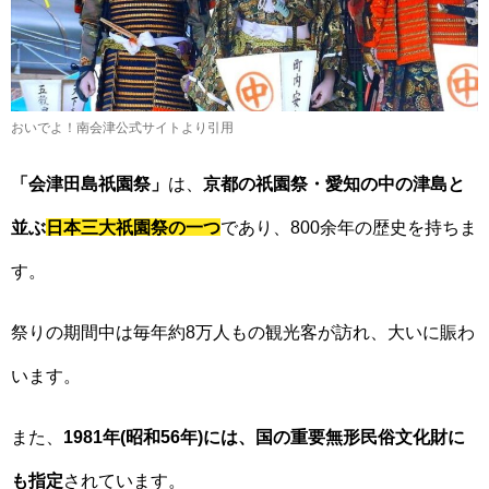
おいでよ！南会津公式サイトより引用
「会津田島祇園祭」
は、
京都の祇園祭・愛知の中の津島と
並ぶ
日本三大祇園祭の一つ
であり、800余年の歴史を持ちま
す。
祭りの期間中は毎年約8万人もの観光客が訪れ、大いに賑わ
います。
また、
1981年(昭和56年)には、国の重要無形民俗文化財に
も指定
されています。