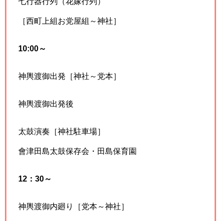
七行器行列（花嫁行列）
［西町上組お党屋組～神社］
10:00～
神輿渡御出発［神社～党本］
神輿渡御出発後
太鼓演奏［神社駐車場］
會津田島太鼓保存会・田島保育園
12：30～
神輿渡御内廻り［党本～神社］