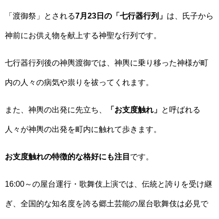
「渡御祭」とされる
7月23日の「七行器行列」
は、氏子から
神前にお供え物を献上する神聖な行列です。
七行器行列後の神輿渡御では、神輿に乗り移った神様が町
内の人々の病気や祟りを祓ってくれます。
また、神輿の出発に先立ち、
「お支度触れ」
と呼ばれる
人々が神輿の出発を町内に触れて歩きます。
お支度触れの特徴的な格好にも注目
です。
16:00～の屋台運行・歌舞伎上演では、伝統と誇りを受け継
ぎ、全国的な知名度を誇る郷土芸能の屋台歌舞伎は必見で