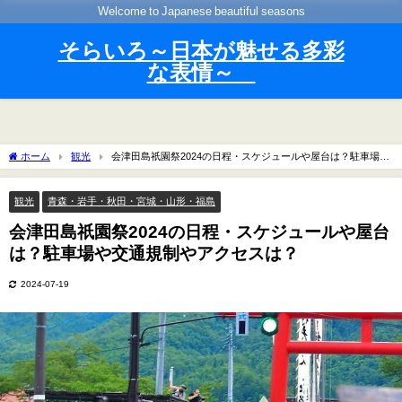
Welcome to Japanese beautiful seasons
そらいろ～日本が魅せる多彩
な表情～
ホーム
観光
会津田島祇園祭2024の日程・スケジュールや屋台は？駐車場や
交通規制やアクセスは？
観光
青森・岩手・秋田・宮城・山形・福島
会津田島祇園祭2024の日程・スケジュールや屋台
は？駐車場や交通規制やアクセスは？
2024-07-19