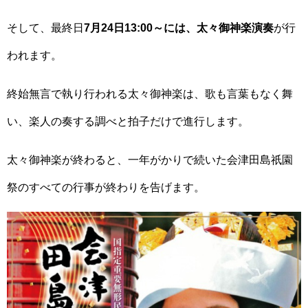
そして、最終日
7月24日13:00～には、太々御神楽演奏
が行
われます。
終始無言で執り行われる太々御神楽は、歌も言葉もなく舞
い、楽人の奏する調べと拍子だけで進行します。
太々御神楽が終わると、一年がかりで続いた会津田島祇園
祭のすべての行事が終わりを告げます。