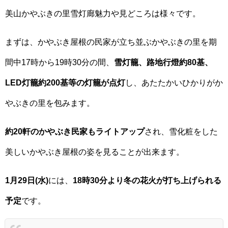
美山かやぶきの里雪灯廊魅力や見どころは様々です。
まずは、かやぶき屋根の民家が立ち並ぶかやぶきの里を期
間中17時から19時30分の間、
雪灯籠、路地行燈約80基、
LED灯籠約200基等の灯籠が点灯
し、あたたかいひかりがか
やぶきの里を包みます。
約20軒のかやぶき民家もライトアップ
され、雪化粧をした
美しいかやぶき屋根の姿を見ることが出来ます。
1月29日(水)
には、
18時30分より冬の花火が打ち上げられる
予定
です。