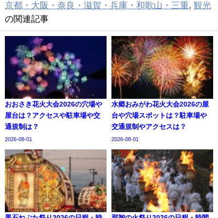
京都・大阪・奈良・滋賀・兵庫・和歌山・三重
,
観光
の関連記事
おおさき花火大会2026の穴場や
水郷おみがわ花火大会2026の屋
屋台は？アクセスや駐車場や交
台や穴場スポットは？駐車場や
通規制は？
交通規制やアクセスは？
2026-08-01
2026-08-01
黒石ねぷた祭り2026の日程・時
那智の火祭り2026の日程・時間