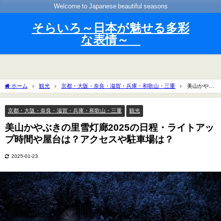
Welcome to Japanese beautiful seasons
そらいろ～日本が魅せる多彩
な表情～
ホーム
観光
京都・大阪・奈良・滋賀・兵庫・和歌山・三重
美山かやぶ
きの里雪灯廊2025の日程・ライトアップ時間や屋台は？アクセスや駐車場は？
京都・大阪・奈良・滋賀・兵庫・和歌山・三重
観光
美山かやぶきの里雪灯廊2025の日程・ライトアッ
プ時間や屋台は？アクセスや駐車場は？
2025-01-23