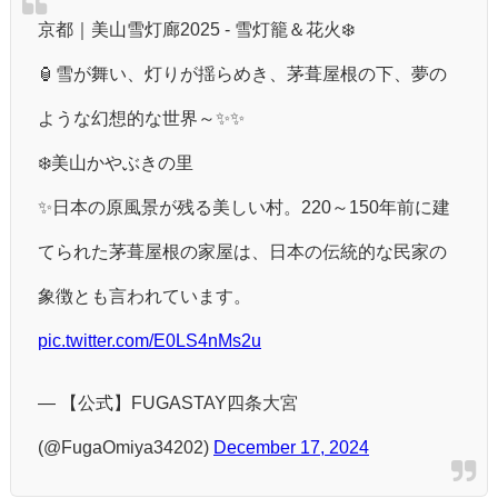
京都｜美山雪灯廊2025 - 雪灯籠＆花火❄️
🏮雪が舞い、灯りが揺らめき、茅葺屋根の下、夢の
ような幻想的な世界～✨✨
❄️美山かやぶきの里
✨日本の原風景が残る美しい村。220～150年前に建
てられた茅葺屋根の家屋は、日本の伝統的な民家の
象徴とも言われています。
pic.twitter.com/E0LS4nMs2u
— 【公式】FUGASTAY四条大宮
(@FugaOmiya34202)
December 17, 2024