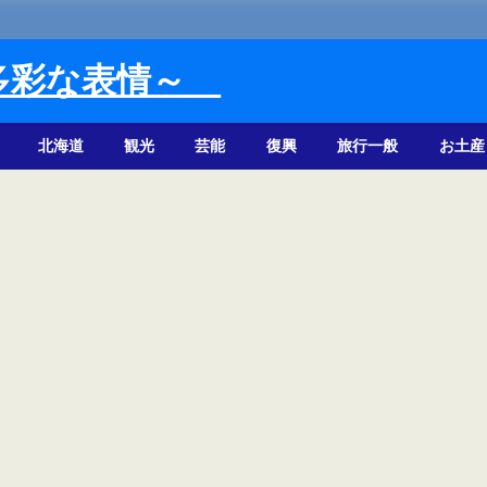
多彩な表情～
北海道
観光
芸能
復興
旅行一般
お土産