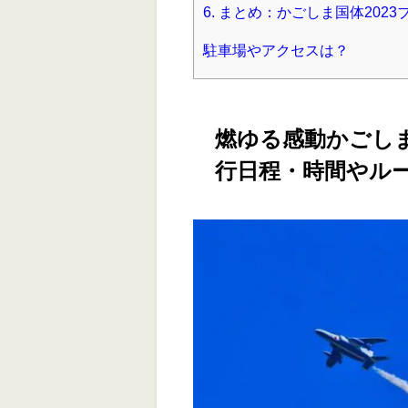
6.
まとめ：かごしま国体202
駐車場やアクセスは？
燃ゆる感動かごしま
行日程・時間やル