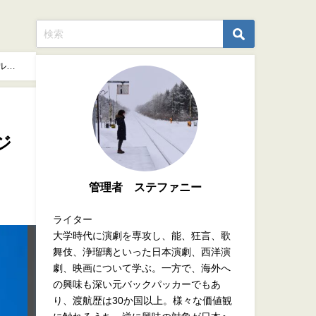
ル
ジ
管理者 ステファニー
ライター
大学時代に演劇を専攻し、能、狂言、歌
舞伎、浄瑠璃といった日本演劇、西洋演
劇、映画について学ぶ。一方で、海外へ
の興味も深い元バックパッカーでもあ
り、渡航歴は30か国以上。様々な価値観