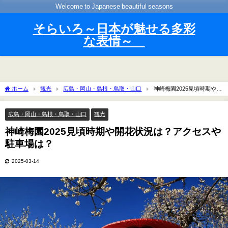
Welcome to Japanese beautiful seasons
そらいろ～日本が魅せる多彩
な表情～
ホーム
観光
広島・岡山・島根・鳥取・山口
神崎梅園2025見頃時期や開
花状況は？アクセスや駐車場は？
広島・岡山・島根・鳥取・山口
観光
神崎梅園2025見頃時期や開花状況は？アクセスや
駐車場は？
2025-03-14