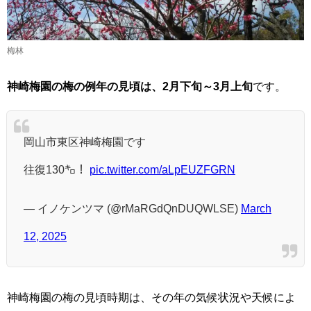
梅林
神崎梅園の梅の例年の見頃は、2月下旬～3月上旬
です。
岡山市東区神崎梅園です
往復130㌔！
pic.twitter.com/aLpEUZFGRN
— イノケンツマ (@rMaRGdQnDUQWLSE)
March
12, 2025
神崎梅園の梅の見頃時期は、その年の気候状況や天候によ