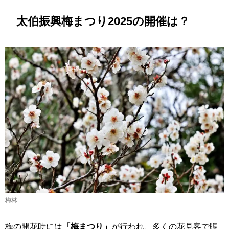
太伯振興梅まつり2025の開催は？
梅林
梅の開花時には
「梅まつり」
が行われ、多くの花見客で賑