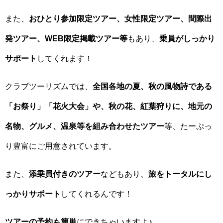
また、
おひとり参加限定ツアー、女性限定ツアー、間際出
発ツアー、WEB限定掲載ツアー等
もあり、
乗員がしっかり
サポート
してくれます！
クラブツーリズムでは、
全国各地の夏、秋の風物詩である
「お祭り」「花火大会」や、秋の花、紅葉狩りに、地元の
名物、グルメ、温泉等を組み合わせたツアー
等、たーぷっ
り豊富にご用意されています。
また、
添乗員付きのツアー
などもあり、
旅をトータルにし
っかりサポート
してくれるんです！
ツアーの予約も簡単
にできちゃいますよ♪