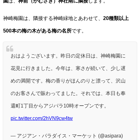
園
は、
神前（かむさき）神社南に隣接
します。
神崎梅園は、隣接する神崎緑地とあわせて、
20種類以上
500本の梅の木がある梅の名所
です。
おはようございます。昨日の定休日は、神崎梅園に
花見に行きました。今年は、寒さが続いて、少し遅
めの満開です。梅の香りがほんのりと漂って、沢山
のお客さんで賑わってました。それでは、本日も奉
還町1丁目からアジパラ10時オープンです。
pic.twitter.com/2hVN9cw4tw
— アジアン・パラダイス・マーケット (@asipara)