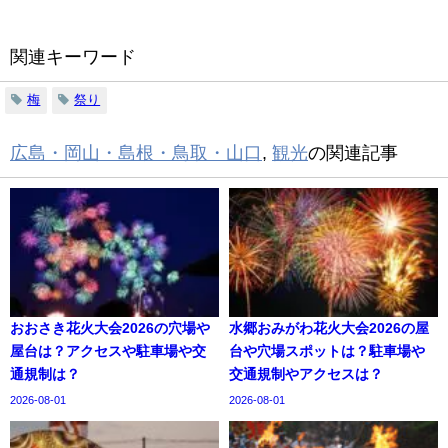
関連キーワード
梅
祭り
広島・岡山・島根・鳥取・山口
,
観光
の関連記事
おおさき花火大会2026の穴場や
水郷おみがわ花火大会2026の屋
屋台は？アクセスや駐車場や交
台や穴場スポットは？駐車場や
通規制は？
交通規制やアクセスは？
2026-08-01
2026-08-01