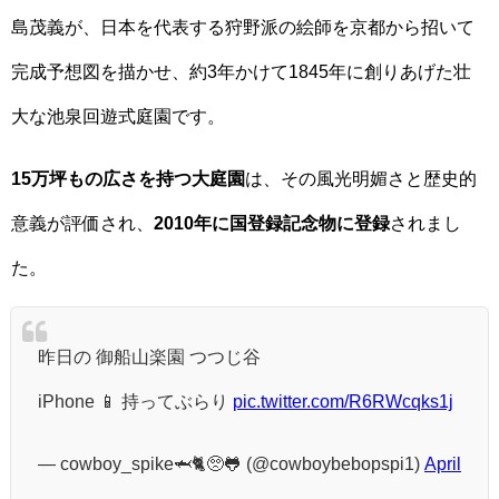
島茂義が、日本を代表する狩野派の絵師を京都から招いて
完成予想図を描かせ、約3年かけて1845年に創りあげた壮
大な池泉回遊式庭園です。
15万坪もの広さを持つ大庭園
は、その風光明媚さと歴史的
意義が評価され、
2010年に国登録記念物に登録
されまし
た。
昨日の 御船山楽園 つつじ谷
iPhone 📱 持ってぶらり
pic.twitter.com/R6RWcqks1j
— cowboy_spike🦈🐈🥺🐸 (@cowboybebopspi1)
April