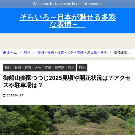
Welcome to Japanese beautiful seasons
そらいろ～日本が魅せる多彩
な表情～
ホーム
観光
福岡・長崎・佐賀・大分・宮崎・鹿児島・熊本
御船山楽園
つつじ2025見頃や開花状況は？アクセスや駐車場は？
福岡・長崎・佐賀・大分・宮崎・鹿児島・熊本
観光
御船山楽園つつじ2025見頃や開花状況は？アクセ
スや駐車場は？
2025-04-17