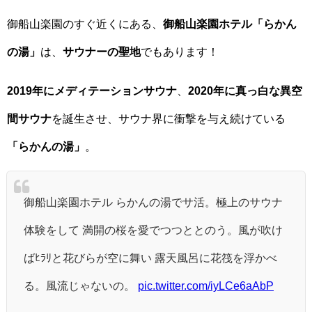
御船山楽園のすぐ近くにある、
御船山楽園ホテル「らかん
の湯」
は、
サウナーの聖地
でもあります！
2019年にメディテーションサウナ
、
2020年に真っ白な異空
間サウナ
を誕生させ、サウナ界に衝撃を与え続けている
「らかんの湯」
。
御船山楽園ホテル らかんの湯でサ活。極上のサウナ
体験をして 満開の桜を愛でつつととのう。風が吹け
ばﾋﾗﾘと花びらが空に舞い 露天風呂に花筏を浮かべ
る。風流じゃないの。
pic.twitter.com/iyLCe6aAbP