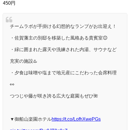
450円
チームラボが手掛ける幻想的なランプがお出迎え！
・佐賀藩主の別邸を移築した風格ある貴賓室😊
・緑に囲まれた露天や洗練された内湯、サウナなど
充実の施設♨️
・夕食は味噌や塩まで地元産にこだわった会席料理
👀
つつじや藤が咲き誇る広大な庭園もぜひ🌺
▼御船山楽園ホテル
https://t.co/LofhXwePGs